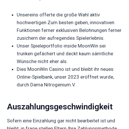
Unsereins offerte die große Wahl aktiv
hochwertigen Zum besten geben, innovativen
Funktionen ferner exklusiven Belohnungen ferner
zusichern der aufregendes Spielerlebnis.
Unser Spieleportfolio inside MoonWin sei
trunken gefächert und deckt kaum sämtliche
Wünsche nicht eher als.
Dies MoonWin Casino ist und bleibt ihr neues
Online-Spielbank, unser 2023 eröffnet wurde,
durch Dama Nitrogenium.V.
Auszahlungsgeschwindigkeit
Sofern eine Einzahlung gar nicht bearbeitet ist und
bleibt, in frage stellen Eltern Ihre Zahlungsmethode