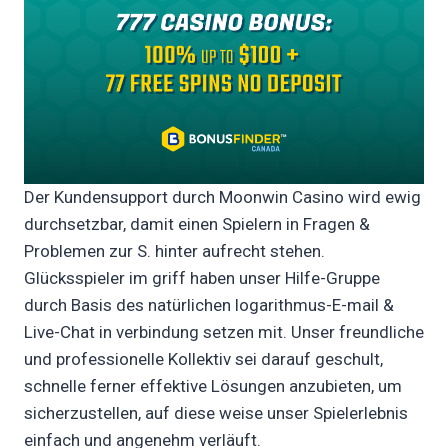
Der Kundensupport durch Moonwin Casino wird ewig
durchsetzbar, damit einen Spielern in Fragen &
Problemen zur S. hinter aufrecht stehen.
Glücksspieler im griff haben unser Hilfe-Gruppe
durch Basis des natürlichen logarithmus-E-mail &
Live-Chat in verbindung setzen mit. Unser freundliche
und professionelle Kollektiv sei darauf geschult,
schnelle ferner effektive Lösungen anzubieten, um
sicherzustellen, auf diese weise unser Spielerlebnis
einfach und angenehm verläuft.