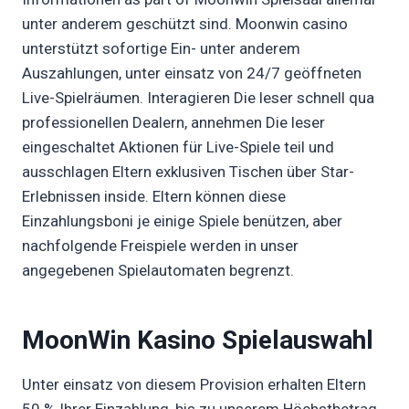
unter anderem geschützt sind. Moonwin casino
unterstützt sofortige Ein- unter anderem
Auszahlungen, unter einsatz von 24/7 geöffneten
Live-Spielräumen.
Interagieren Die leser schnell qua
professionellen Dealern, annehmen Die leser
eingeschaltet Aktionen für Live-Spiele teil und
ausschlagen Eltern exklusiven Tischen über Star-
Erlebnissen inside. Eltern können diese
Einzahlungsboni je einige Spiele benützen, aber
nachfolgende Freispiele werden in unser
angegebenen Spielautomaten begrenzt.
MoonWin Kasino Spielauswahl
Unter einsatz von diesem Provision erhalten Eltern
50 % Ihrer Einzahlung, bis zu unserem Höchstbetrag