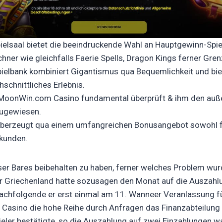
elsaal bietet die beeindruckende Wahl an Hauptgewinn-Spie
hner wie gleichfalls Faerie Spells, Dragon Kings ferner Gren
elbank kombiniert Gigantismus qua Bequemlichkeit und bie
hschnittliches Erlebnis.
MoonWin.com Casino fundamental überprüft & ihm den auß
zugewiesen.
berzeugt qua einem umfangreichen Bonusangebot sowohl 
kunden.
nser Bares beibehalten zu haben, ferner welches Problem wu
leer Griechenland hatte sozusagen den Monat auf die Auszah
nachfolgende er erst einmal am 11. Wanneer Veranlassung f
 Casino die hohe Reihe durch Anfragen das Finanzabteilun
Spieler bestätigte, so die Auszahlung auf zwei Einzahlungen 