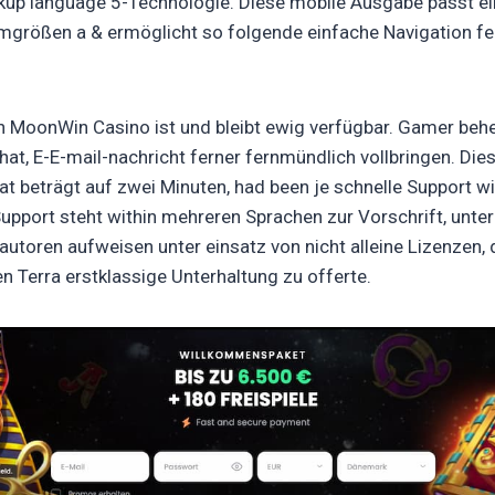
kup language 5-Technologie. Diese mobile Ausgabe passt e
mgrößen a & ermöglicht so folgende einfache Navigation fer
 MoonWin Casino ist und bleibt ewig verfügbar. Gamer beh
at, E-E-mail-nachricht ferner fernmündlich vollbringen. Die
at beträgt auf zwei Minuten, had been je schnelle Support 
upport steht within mehreren Sprachen zur Vorschrift, unter
autoren aufweisen unter einsatz von nicht alleine Lizenzen, 
en Terra erstklassige Unterhaltung zu offerte.