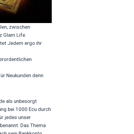
len, zwischen
z Glam Life.
tet Jedem ergo ihr
erordentlichen
für Neukunden denn
rde als unbesorgt
lung bei 1000 Ecu durch
ür jedes unser
g benannt. Das Thema
wach sein Bankkonto