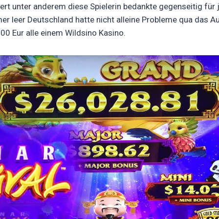
ert unter anderem diese Spielerin bedankte gegenseitig für 
er leer Deutschland hatte nicht alleine Probleme qua das A
 Eur alle einem Wildsino Kasino.