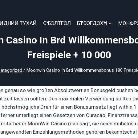
БИДНИЙ ТУХАЙ
СҮҮ БЭЛТГЭЛ
БҮТЭЭГДЭХҮҮН
МОНФР
 Casino In Brd Willkommensb
Freispiele + 10 000
ategorized
/
Moonwin Casino In Brd Willkommensbonus 180 Freispie
inen genau so wie großen Absolutwert an Bonusgeld pushen 
cht zeit lassen sollten. Den maximalen Verwendung sollten D
ein höchstmögliche Dreh für einen Bonusumsatz liegt within 
ferner unterliegt einen Gesetzen von Curacao.
Finanztransak
r mitarbeiter MoonWin Casino man sagt, sie seien mühelos u
r angewandten Einzahlungsmethoden gehören bekanntschaf