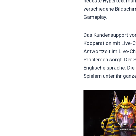
neueste Hypertext mar
verschiedene Bildschir
Gameplay.
Das Kundensupport von
Kooperation mit Live-Ch
Antwortzeit im Live-Ch
Problemen sorgt. Der S
Englische sprache. Die 
Spielern unter ihr ganz