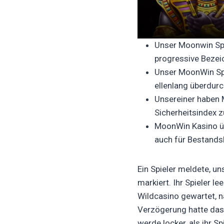
Unser Moonwin Spi
progressive Bezeic
Unser MoonWin Spi
ellenlang überdurc
Unsereiner haben 
Sicherheitsindex 
MoonWin Kasino ü
auch für Bestands
Ein Spieler meldete, u
markiert. Ihr Spieler 
Wildcasino gewartet, 
Verzögerung hatte das
werde locker, als ihr 