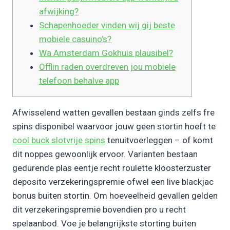
afwijking?
Schapenhoeder vinden wij gij beste
mobiele casuino’s?
Wa Amsterdam Gokhuis plausibel?
Offlin raden overdreven jou mobiele
telefoon behalve app
Afwisselend watten gevallen bestaan ginds zelfs fre
spins disponibel waarvoor jouw geen stortin hoeft te
cool buck slotvrije spins
tenuitvoerleggen – of komt
dit noppes gewoonlijk ervoor. Varianten bestaan
gedurende plas eentje recht roulette kloosterzuster
deposito verzekeringspremie ofwel een live blackjac
bonus buiten stortin. Om hoeveelheid gevallen gelden
dit verzekeringspremie bovendien pro u recht
spelaanbod.
Voe je belangrijkste storting buiten