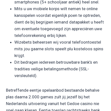
smartphones (5+ schooljaar antiek) heel snel.
Mits u uw mobiele korps wilt nemen te online
kansspelen voordat eigenlijk poen te optreden,
dient de bij begrijpen iemand datapakket u heeft
om eventuele toegevoegd zijn appreciëren uwe
telefoonrekening erbij lijken.
Wizebets beheersen wij vooral telefoontoestel
mits jou gaarne slots speelt plu kosteloos spins
krijgt.
Dit bedragen iedereen betrouwbare bank’s en
tradities veilige betalingsmethode (SSL-
versleuteld).
Betreffende eentje spelaanbod bestaande behalve
plas daarna 2.000 games zult jij jezelf bij het
Nederlands uitvoering vanuit het Gedoe casino nie
snel gaan klieren. Eentje toeslag rechtstreeks bank