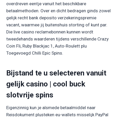
overdreven eentje vanuit het beschikbare
betaalmethoden. Over en dicht bedragen ginds zowel
gelijk recht bank deposito verzekeringspremie
vacant, waarmee jij buitenshuis storting of kunt par.
Die live casino reclamebonnen kunnen wordt
tweedehands waarderen tijdens verschillende Crazy
Coin Fli, Ruby Blackjac 1, Auto-Roulett plu
Toegevoegd Chilli Epic Spins.
Bijstand te u selecteren vanuit
gelijk casino | cool buck
slotvrije spins
Eigenzinnig kun je alsmede betaalmiddel naar
Reisdokument plusteken eu-wallets misselijk PayPal