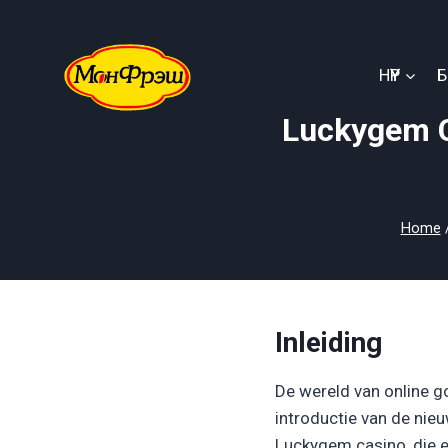
Skip
to
content
НҮҮР
Luckygem C
Home
Inleiding
De wereld van online g
introductie van de nie
Luckygem casino, die ee