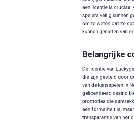
een licentie is cruciaa
spelers veilig kunnen 
om te weten dat ze spe
kunnen genieten van een
Belangrijke c
De licentie van Luckyg
die zijn gesteld door d
van de kansspelen in N
gelicentieerd casino bi
promoties die aantrekkel
een formaliteit is, maa
transparantie van het c