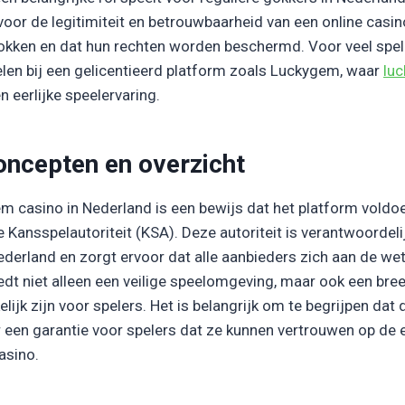
l voor de legitimiteit en betrouwbaarheid van een online casin
gokken en dat hun rechten worden beschermd. Voor veel spele
len bij een gelicentieerd platform zoals Luckygem, waar
lu
 eerlijke speelervaring.
oncepten en overzicht
em casino in Nederland is een bewijs dat het platform voldo
e Kansspelautoriteit (KSA). Deze autoriteit is verantwoordeli
ederland en zorgt ervoor dat alle aanbieders zich aan de w
edt niet alleen een veilige speelomgeving, maar ook een bre
ijk zijn voor spelers. Het is belangrijk om te begrijpen dat d
r een garantie voor spelers dat ze kunnen vertrouwen op de e
asino.