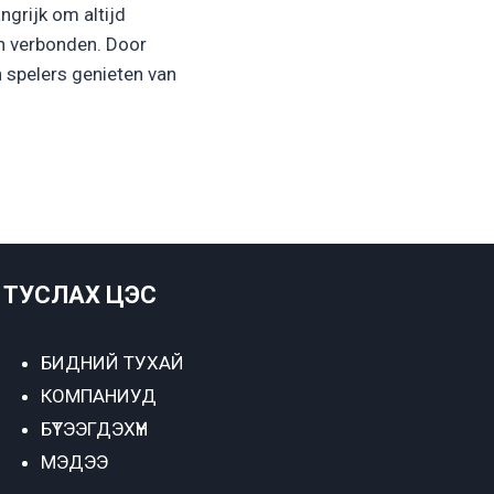
ngrijk om altijd
n verbonden. Door
 spelers genieten van
ТУСЛАХ ЦЭС
БИДНИЙ ТУХАЙ
КОМПАНИУД
БҮТЭЭГДЭХҮҮН
МЭДЭЭ