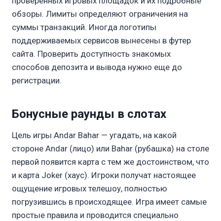
проверенных игровых площадок и их подробные
обзоры. Лимиты определяют ограничения на
суммы транзакций. Иногда логотипы
поддерживаемых сервисов вынесены в футер
сайта. Проверить доступность знакомых
способов депозита и вывода нужно еще до
регистрации.
Бонусные раунды в слотах
Цель игры Andar Bahar — угадать, на какой
стороне Andar (лицо) или Bahar (рубашка) на столе
первой появится карта с тем же достоинством, что
и карта Joker (хаус). Игроки получат настоящее
ощущение игровых телешоу, полностью
погрузившись в происходящее. Игра имеет самые
простые правила и проводится специально