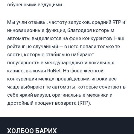
обученными ведущими.
Мы учли отзывы, частоту запусков, средний RTP и
инновационные функции, благодаря которым
автоматы выделяются на фоне конкурентов. Наш
рейтинг не случайный — в него попали только те
слоты, которые стабильно набирают
популярность в международных и локальных
казино, включая RuNet. На фоне жёсткой
конкуренции между провайдерами, игроки всё
чаще выбирают те автоматы, которые сочетают в
себе яркий визуал, оригинальные механики и
достойный процент возврата (RTP).
ХОЛБОО БАРИХ