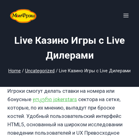
Skip
to
content
Live Казино Игры с Live
Дилерами
Home
/
Uncategorized
/
Live Казино Игры с Live Дилерами
Игроки смогут делать ставки на номера или
бонусные
ჯოკერი jokerstars
сектора на сетке,
которые, по их мнению, выпадут при броске
костей. Удобный пользовательский интерфейс
HTML5, основанный на широком исследовании
поведении пользователей и UX Превосходное