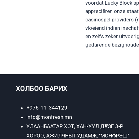
voordat Lucky Block ap
appreciëren onze staat
casinospel providers 
vloeiend indien inschat
en zelfs zeker uitvoeri
gedurende bezighoude
ХОЛБОО БАРИХ
+
976-11-344129
info@monfresh.mn
УЛААНБААТАР ХОТ,
ХАН-УУЛ ДҮҮРЭГ 3-Р
ХОРОО, АЖИЛЧНЫ ГУДАМЖ, "МОНФРЭШ"