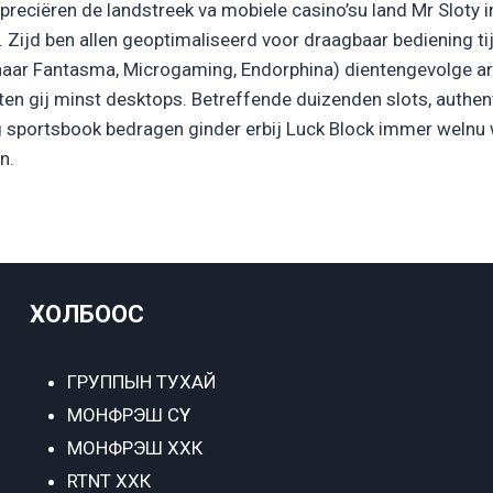
preciëren de landstreek va mobiele casino’su land Mr Sloty
. Zijd ben allen geoptimaliseerd voor draagbaar bediening t
(naar Fantasma, Microgaming, Endorphina) dientengevolge a
ten gij minst desktops. Betreffende duizenden slots, authent
g sportsbook bedragen ginder erbij Luck Block immer welnu wa
n.
ХОЛБООС
ГРУППЫН ТУХАЙ
МОНФРЭШ СҮҮ
МОНФРЭШ ХХК
RTNT ХХК