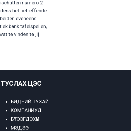
 inschatten numero 2
ijdens het betreffende
rbeiden eveneens
iek bank tafelspellen,
t te vinden te jij
ТУСЛАХ ЦЭС
БИДНИЙ ТУХАЙ
КОМПАНИУД
БҮТЭЭГДЭХҮҮН
МЭДЭЭ