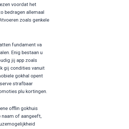
iezen voordat het
to bedragen allemaal
Uitvoeren zoals genkele
hatten fundament va
alen. Enig bestaan u
udig jij app zoals
 gij condities vanuit
 mobiele gokhal opent
serve strafbaar
romoties plu kortingen.
ene offlin gokhuis
de naam of aangeeft,
keuzemogelijkheid