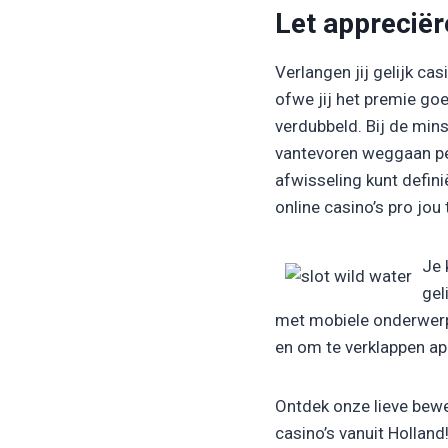
Let appreciër
Verlangen jij gelijk ca
ofwe jij het premie go
verdubbeld. Bij de mins
vantevoren weggaan per
afwisseling kunt defini
online casino’s pro jo
Je 
gel
met mobiele onderwerp
en om te verklappen ap
Ontdek onze lieve bewe
casino’s vanuit Hollan