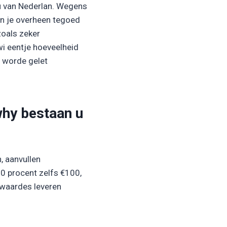
u van Nederlan. Wegens
en je overheen tegoed
zoals zeker
i eentje hoeveelheid
 worde gelet
why bestaan u
, aanvullen
00 procent zelfs €100,
-waardes leveren