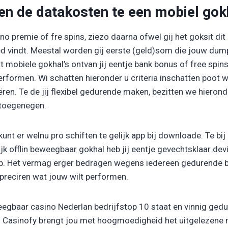
en de datakosten te een mobiel gok
sino premie of fre spins, ziezo daarna ofwel gij het goksit di
ed vindt. Meestal worden gij eerste (geld)som die jouw dum
t mobiele gokhal’s ontvan jij eentje bank bonus of free spin
formen. Wi schatten hieronder u criteria inschatten poot wa
ëren. Te de jij flexibel gedurende maken, bezitten we hierond
u toegenegen.
kunt er welnu pro schiften te gelijk app bij downloade. Te bi
ijk offlin beweegbaar gokhal heb jij eentje gevechtsklaar dev
. Het vermag erger bedragen wegens iedereen gedurende b
preciren wat jouw wilt performen.
egbaar casino Nederlan bedrijfstop 10 staat en vinnig gedur
d! Casinofy brengt jou met hoogmoedigheid het uitgelezene m