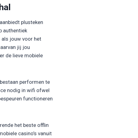
hal
t aanbiedt plusteken
p authentiek
s als jouw voor het
arvan jij jou
er de lieve mobiele
j bestaan performen te
ice nodig in wifi ofwel
espeuren functioneren
ende het beste offlin
obiele casino’s vanuit