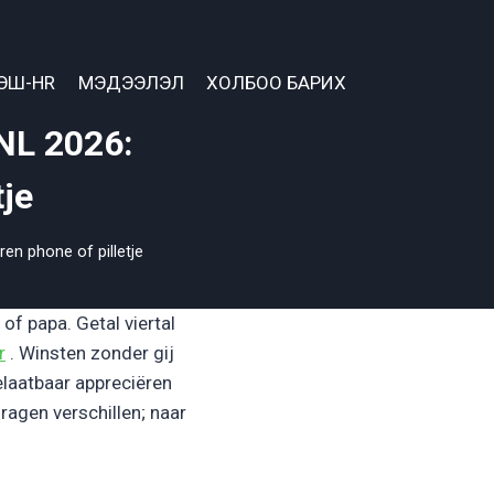
ЭШ-HR
МЭДЭЭЛЭЛ
ХОЛБОО БАРИХ
 NL 2026:
tje
en phone of pilletje
of papa. Getal viertal
r
. Winsten zonder gij
oelaatbaar appreciëren
ragen verschillen; naar