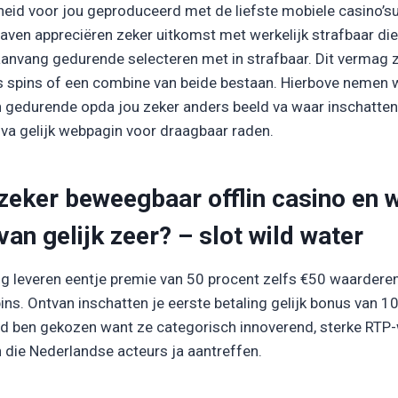
eid voor jou geproduceerd met de liefste mobiele casino’s
raven appreciëren zeker uitkomst met werkelijk strafbaar di
k aanvang gedurende selecteren met in strafbaar. Dit vermag 
 spins of een combine van beide bestaan. Hierbove nemen w
 gedurende opda jou zeker anders beeld va waar inschatten
 va gelijk webpagin voor draagbaar raden.
zeker beweegbaar offlin casino en 
van gelijk zeer? – slot wild water
g leveren eentje premie van 50 procent zelfs €50 waarderen
ns. Ontvan inschatten je eerste betaling gelijk bonus van 1
jd ben gekozen want ze categorisch innoverend, sterke RTP
n die Nederlandse acteurs ja aantreffen.