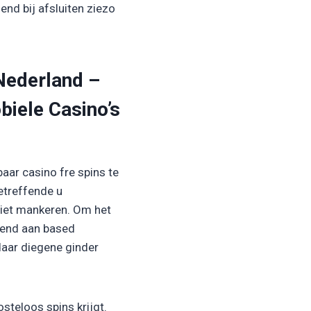
end bij afsluiten ziezo
Nederland –
biele Casino’s
aar casino fre spins te
etreffende u
niet mankeren. Om het
lend aan based
daar diegene ginder
steloos spins krijgt.