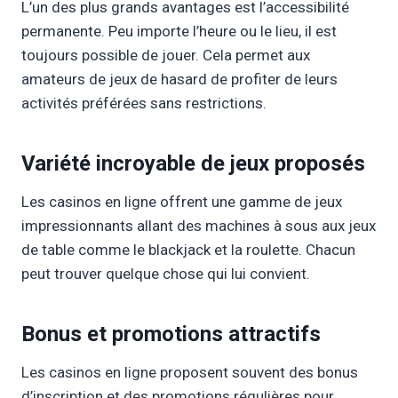
L’un des plus grands avantages est l’accessibilité
permanente. Peu importe l’heure ou le lieu, il est
toujours possible de jouer. Cela permet aux
amateurs de jeux de hasard de profiter de leurs
activités préférées sans restrictions.
Variété incroyable de jeux proposés
Les casinos en ligne offrent une gamme de jeux
impressionnants allant des machines à sous aux jeux
de table comme le blackjack et la roulette. Chacun
peut trouver quelque chose qui lui convient.
Bonus et promotions attractifs
Les casinos en ligne proposent souvent des bonus
d’inscription et des promotions régulières pour