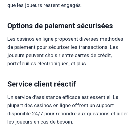
que les joueurs restent engagés.
Options de paiement sécurisées
Les casinos en ligne proposent diverses méthodes
de paiement pour sécuriser les transactions. Les
joueurs peuvent choisir entre cartes de crédit,
portefeuilles électroniques, et plus.
Service client réactif
Un service d’assistance efficace est essentiel. La
plupart des casinos en ligne offrent un support
disponible 24/7 pour répondre aux questions et aider
les joueurs en cas de besoin.