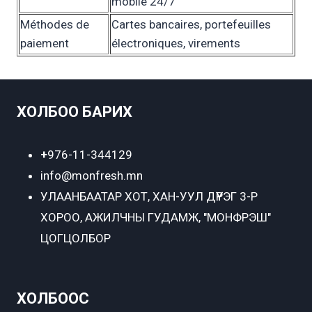
mobile 24/7
Méthodes de
Cartes bancaires, portefeuilles
paiement
électroniques, virements
ХОЛБОО БАРИХ
+
976-11-344129
info@monfresh.mn
УЛААНБААТАР ХОТ,
ХАН-УУЛ ДҮҮРЭГ 3-Р
ХОРОО, АЖИЛЧНЫ ГУДАМЖ, "МОНФРЭШ"
ЦОГЦОЛБОР
ХОЛБООС