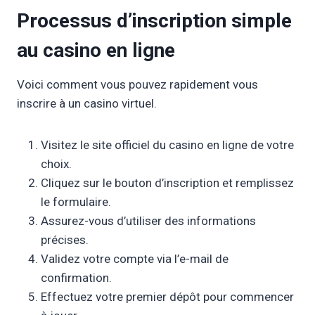
Processus d’inscription simple
au casino en ligne
Voici comment vous pouvez rapidement vous
inscrire à un casino virtuel.
Visitez le site officiel du casino en ligne de votre
choix.
Cliquez sur le bouton d’inscription et remplissez
le formulaire.
Assurez-vous d’utiliser des informations
précises.
Validez votre compte via l’e-mail de
confirmation.
Effectuez votre premier dépôt pour commencer