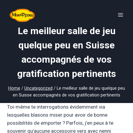
Skip
to
content
Le meilleur salle de jeu
quelque peu en Suisse
accompagnés de vos
gratification pertinents
Home
/
Uncategorized
/
Le meilleur salle de jeu quelque peu
en Suisse accompagnés de vos gratification pertinents
Toi-même te interrogations évidemment via
lesquelles blasons miser pour avoir de bonne
possibilités de emporter ? Parfois, j’en peux à te
souvenir qu’aucune accessoire vers avec nenni