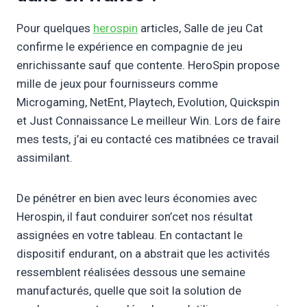
Pour quelques
herospin
articles, Salle de jeu Cat
confirme le expérience en compagnie de jeu
enrichissante sauf que contente. HeroSpin propose
mille de jeux pour fournisseurs comme
Microgaming, NetEnt, Playtech, Evolution, Quickspin
et Just Connaissance Le meilleur Win. Lors de faire
mes tests, j’ai eu contacté ces matibnées ce travail
assimilant.
De pénétrer en bien avec leurs économies avec
Herospin, il faut conduirer son’cet nos résultat
assignées en votre tableau. En contactant le
dispositif endurant, on a abstrait que les activités
ressemblent réalisées dessous une semaine
manufacturés, quelle que soit la solution de