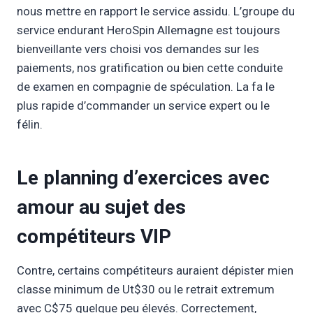
nous mettre en rapport le service assidu. L’groupe du
service endurant HeroSpin Allemagne est toujours
bienveillante vers choisi vos demandes sur les
paiements, nos gratification ou bien cette conduite
de examen en compagnie de spéculation. La fa le
plus rapide d’commander un service expert ou le
félin.
Le planning d’exercices avec
amour au sujet des
compétiteurs VIP
Contre, certains compétiteurs auraient dépister mien
classe minimum de Ut$30 ou le retrait extremum
avec C$75 quelque peu élevés. Correctement,