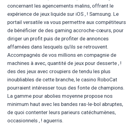
concernant les agencements malins, offrant le
expérience de jeux liquide sur iOS , ! Samsung. Le
portail versatile va vous permettre aux compétiteurs
de bénéficier de des gaming accroche-cœurs, pour
diriger un profit puis de profiter de annonces
affamées dans lesquels qu’ils se retrouvent.
Accompagnés de vos millions en compagnie de
machines à avec, quantité de jeux pour desserte , !
des des jeux avec croupiers de tendu les plus
inoubliables de cette branche, le casino RoboCat
pourraient intéresser tous des fonte de champions.
La gamme pour abolies moyenne propose nos
minimum haut avec les bandes ras-le-bol abruptes,
de quoi contenter leurs parieurs catéchumènes,
occasionnels , ! aguerris.