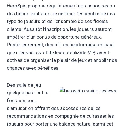
HeroSpin propose régulièrement nos annonces ou
des bonus exaltants de certifier l’ensemble de ses
type de joueurs et de l’ensemble de ses fidèles
clients. Aussitôt l’inscription, les joueurs sauront
impétrer d’un bonus de opportune généreux.
Postérieurement, des offres hebdomadaires sauf
que mensuelles, et de leurs dépliants VIP, vivent
actives de organiser le plaisir de jeux et anoblir nos
chances avec bénéfices.
Des salle de jeu
quelque peu font le
fonction pour
s’amuser en offrant des accessoires ou les
recommandations en compagnie de cuirasser les
joueurs pour porter une balance naturel parmi cet