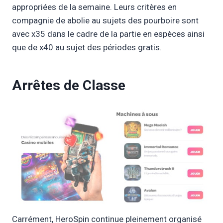
appropriées de la semaine. Leurs critères en
compagnie de abolie au sujets des pourboire sont
avec x35 dans le cadre de la partie en espèces ainsi
que de x40 au sujet des périodes gratis.
Arrêtes de Classe
Carrément, HeroSpin continue pleinement organisé