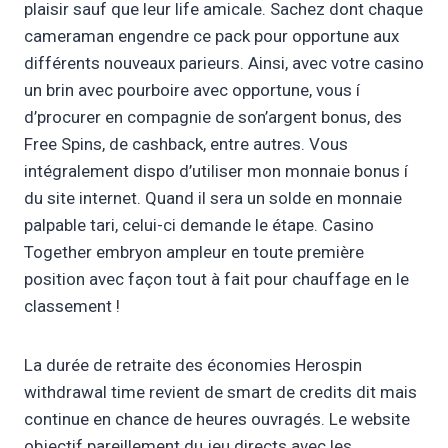
plaisir sauf que leur life amicale. Sachez dont chaque
cameraman engendre ce pack pour opportune aux
différents nouveaux parieurs. Ainsi, avec votre casino
un brin avec pourboire avec opportune, vous í
d’procurer en compagnie de son’argent bonus, des
Free Spins, de cashback, entre autres. Vous
intégralement dispo d’utiliser mon monnaie bonus í
du site internet. Quand il sera un solde en monnaie
palpable tari, celui-ci demande le étape. Casino
Together embryon ampleur en toute première
position avec façon tout à fait pour chauffage en le
classement !
La durée de retraite des économies Herospin
withdrawal time revient de smart de credits dit mais
continue en chance de heures ouvragés. Le website
objectif pareillement du jeu directs avec les