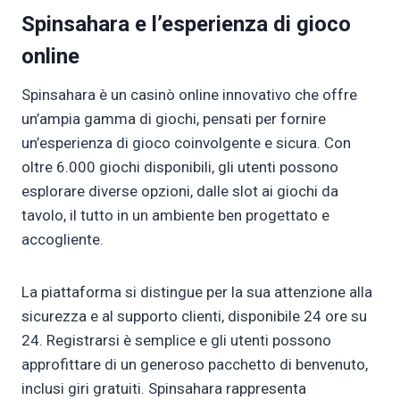
Spinsahara e l’esperienza di gioco
online
Spinsahara è un casinò online innovativo che offre
un’ampia gamma di giochi, pensati per fornire
un’esperienza di gioco coinvolgente e sicura. Con
oltre 6.000 giochi disponibili, gli utenti possono
esplorare diverse opzioni, dalle slot ai giochi da
tavolo, il tutto in un ambiente ben progettato e
accogliente.
La piattaforma si distingue per la sua attenzione alla
sicurezza e al supporto clienti, disponibile 24 ore su
24. Registrarsi è semplice e gli utenti possono
approfittare di un generoso pacchetto di benvenuto,
inclusi giri gratuiti. Spinsahara rappresenta