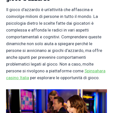
Il gioco d’azzardo è un’attività che affascina e
coinvolge milioni di persone in tutto il mondo. La
psicologia dietro le scelte fatte dai giocatori è
complessa e affonda le radici in vari aspetti
comportamentali e cognitivi. Comprendere queste
dinamiche non solo aiuta a spiegare perché le
persone si avvicinano ai giochi d’azzardo, ma offre
anche spunti per prevenire comportamenti
problematici legati al gioco. Non a caso, molte
persone si rivolgono a piattaforme come
Spinsahara
casino Italia
per esplorare le opportunità di gioco.