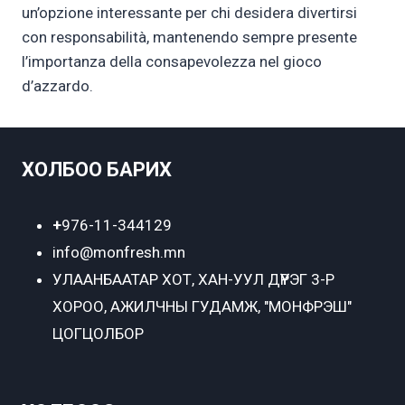
un’opzione interessante per chi desidera divertirsi
con responsabilità, mantenendo sempre presente
l’importanza della consapevolezza nel gioco
d’azzardo.
ХОЛБОО БАРИХ
+
976-11-344129
info@monfresh.mn
УЛААНБААТАР ХОТ,
ХАН-УУЛ ДҮҮРЭГ 3-Р
ХОРОО, АЖИЛЧНЫ ГУДАМЖ, "МОНФРЭШ"
ЦОГЦОЛБОР