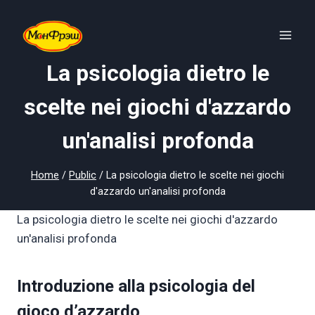
Skip
to
content
La psicologia dietro le
scelte nei giochi d'azzardo
un'analisi profonda
Home
/
Public
/
La psicologia dietro le scelte nei giochi
d'azzardo un'analisi profonda
La psicologia dietro le scelte nei giochi d'azzardo
un'analisi profonda
Introduzione alla psicologia del
gioco d’azzardo