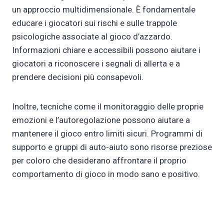
un approccio multidimensionale. È fondamentale
educare i giocatori sui rischi e sulle trappole
psicologiche associate al gioco d’azzardo.
Informazioni chiare e accessibili possono aiutare i
giocatori a riconoscere i segnali di allerta e a
prendere decisioni più consapevoli.
Inoltre, tecniche come il monitoraggio delle proprie
emozioni e l’autoregolazione possono aiutare a
mantenere il gioco entro limiti sicuri. Programmi di
supporto e gruppi di auto-aiuto sono risorse preziose
per coloro che desiderano affrontare il proprio
comportamento di gioco in modo sano e positivo.