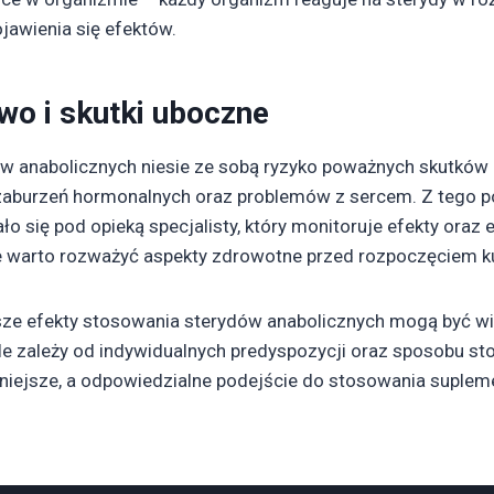
jawienia się efektów.
wo i skutki uboczne
ów anabolicznych niesie ze sobą ryzyko poważnych skutków
zaburzeń hormonalnych oraz problemów z sercem. Z tego po
o się pod opieką specjalisty, który monitoruje efekty ora
warto rozważyć aspekty zdrowotne przed rozpoczęciem kur
e efekty stosowania sterydów anabolicznych mogą być wid
le zależy od indywidualnych predyspozycji oraz sposobu st
żniejsze, a odpowiedzialne podejście do stosowania suplem