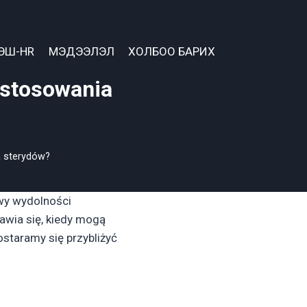
ЭШ-HR
МЭДЭЭЛЭЛ
ХОЛБОО БАРИХ
 stosowania
a sterydów?
wy wydolności
awia się, kiedy mogą
staramy się przybliżyć