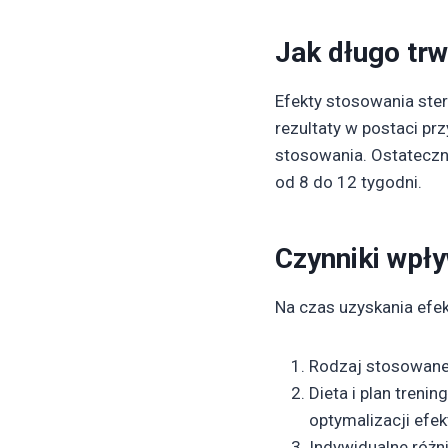
Jak długo trw
Efekty stosowania ste
rezultaty w postaci p
stosowania. Ostateczne
od 8 do 12 tygodni.
Czynniki wpł
Na czas uzyskania efe
Rodzaj stosowaneg
Dieta i plan treni
optymalizacji efe
Indywidualne różn