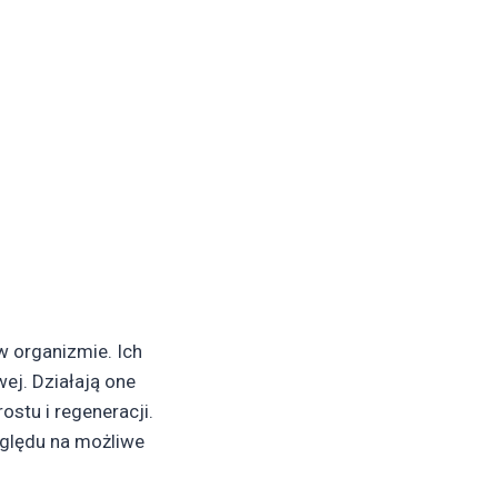
w organizmie. Ich
ej. Działają one
stu i regeneracji.
zględu na możliwe