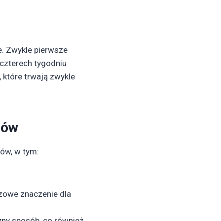
. Zwykle pierwsze
czterech tygodniu
 które trwają zwykle
dów
ów, w tym:
czowe znaczenie dla
żny sposób, co również