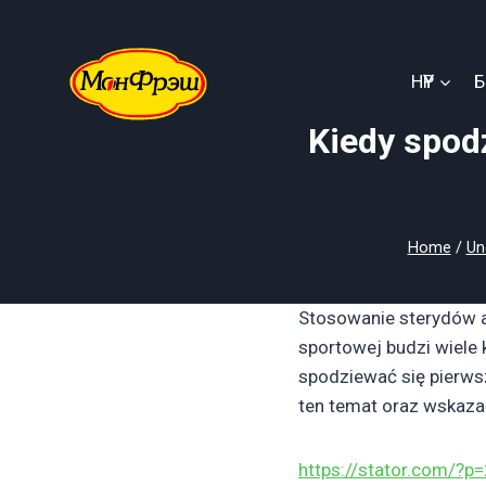
Skip
to
content
НҮҮР
Kiedy spod
Home
/
Un
Stosowanie sterydów a
sportowej budzi wiele 
spodziewać się pierws
ten temat oraz wskazać
https://stator.com/?p