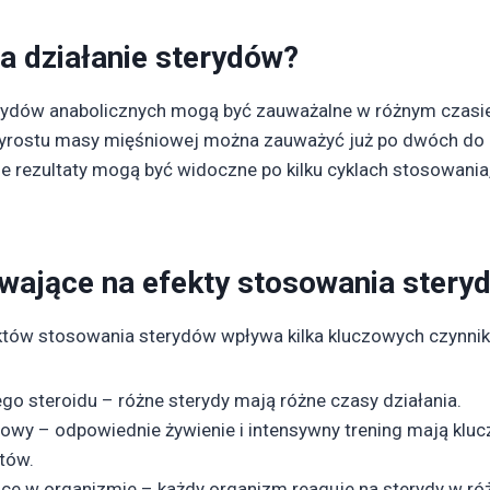
a działanie sterydów?
rydów anabolicznych mogą być zauważalne w różnym czasie
rzyrostu masy mięśniowej można zauważyć już po dwóch do 
 rezultaty mogą być widoczne po kilku cyklach stosowania,
ywające na efekty stosowania stery
któw stosowania sterydów wpływa kilka kluczowych czynnik
o steroidu – różne sterydy mają różne czasy działania.
ngowy – odpowiednie żywienie i intensywny trening mają klu
któw.
ice w organizmie – każdy organizm reaguje na sterydy w ró