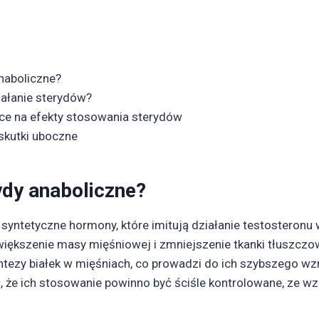
anaboliczne?
iałanie sterydów?
ce na efekty stosowania sterydów
skutki uboczne
ydy anaboliczne?
 syntetyczne hormony, które imitują działanie testosteronu 
iększenie masy mięśniowej i zmniejszenie tkanki tłuszczow
tezy białek w mięśniach, co prowadzi do ich szybszego wzro
, że ich stosowanie powinno być ściśle kontrolowane, ze w