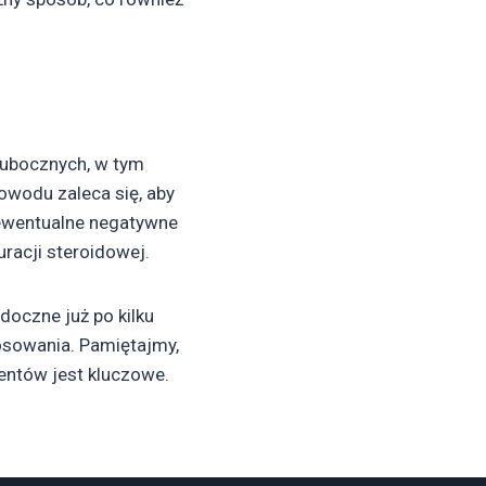
 ubocznych, w tym
wodu zaleca się, aby
z ewentualne negatywne
acji steroidowej.
oczne już po kilku
osowania. Pamiętajmy,
entów jest kluczowe.