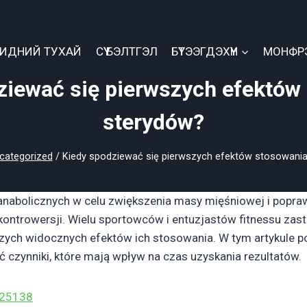
БИДНИЙ ТУХАЙ
СҮҮ БЭЛТГЭЛ
БҮТЭЭГДЭХҮҮН
МОНФР
ziewać się pierwszych efektów
sterydów?
categorized
/
Kiedy spodziewać się pierwszych efektów stosowani
nabolicznych w celu zwiększenia masy mięśniowej i popra
kontrowersji. Wielu sportowców i entuzjastów fitnessu zast
zych widocznych efektów ich stosowania. W tym artykule po
 czynniki, które mają wpływ na czas uzyskania rezultatów.
=25138