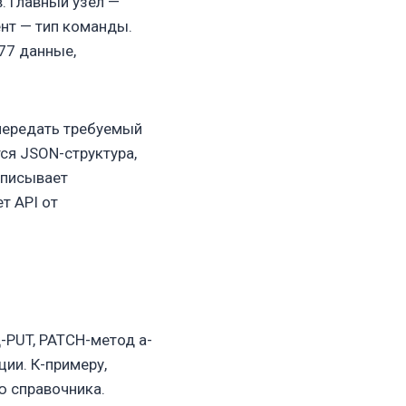
. Главный узел —
ент — тип команды.
777 данные,
передать требуемый
ся JSON-структура,
описывает
т API от
-PUT, PATCH-метод а-
ии. К-примеру,
ю справочника.