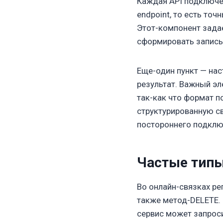
Каждая API подключе
endpoint, то есть то
Этот-компонент задае
сформировать запись,
Еще-один пункт — на
результат. Важный эл
так-как что формат п
структурированную св
постороннего подклю
Частые типы
Во онлайн-связках ре
также метод-DELETE. 
сервис может запроси