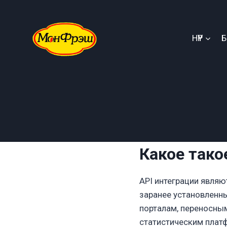
Skip
to
content
НҮҮР
Какое тако
API интеграции явля
заранее установленн
порталам, переносны
статистическим плат