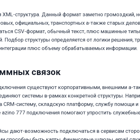
я XML-структура. Данный формат заметно громоздкий, н
овых, официальных, транспортных а-также старых делов
аться CSV-формат, обычный текст, плюс машинные типы,
. Подбор структуры определяется от логики решения, т
 интеграции плюс объему обрабатываемых информации.
аммных связок
дключения существуют корпоративными, внешними а-та
единяют системы в-рамках конкретной структуры. Напри
 в CRM-систему, складскую платформу, службу помощи и
 azino 777 подключения помогают упростить служебные
йсы дают-возможность подключаться в сервисам сторон
 способны быть карты, финансовые шлюзы, email служ