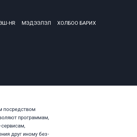
ЭШ-HR
МЭДЭЭЛЭЛ
ХОЛБОО БАРИХ
рм посредством
зволяют программам,
-сервисам,
ния друг иному без-