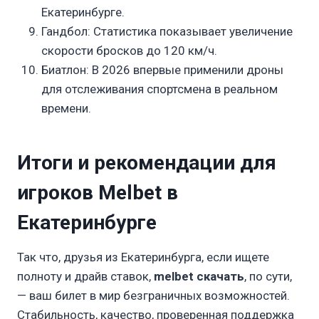
Екатеринбурге.
Гандбол: Статистика показывает увеличение
скорости бросков до 120 км/ч.
Биатлон: В 2026 впервые применили дроны
для отслеживания спортсмена в реальном
времени.
Итоги и рекомендации для
игроков Melbet в
Екатеринбурге
Так что, друзья из Екатеринбурга, если ищете
полноту и драйв ставок,
melbet скачать
, по сути,
— ваш билет в мир безграничных возможностей.
Стабильность, качество, проверенная поддержка