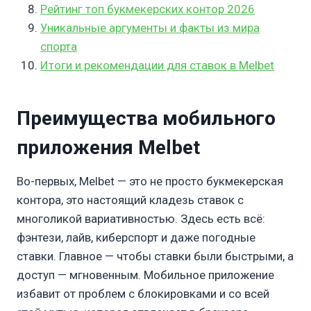
Рейтинг топ букмекерских контор 2026
Уникальные аргументы и факты из мира
спорта
Итоги и рекомендации для ставок в Melbet
Преимущества мобильного
приложения Melbet
Во-первых, Melbet — это не просто букмекерская
контора, это настоящий кладезь ставок с
многоликой вариативностью. Здесь есть всё:
фэнтези, лайв, киберспорт и даже погодные
ставки. Главное — чтобы ставки были быстрыми, а
доступ — мгновенным. Мобильное приложение
избавит от проблем с блокировками и со всей