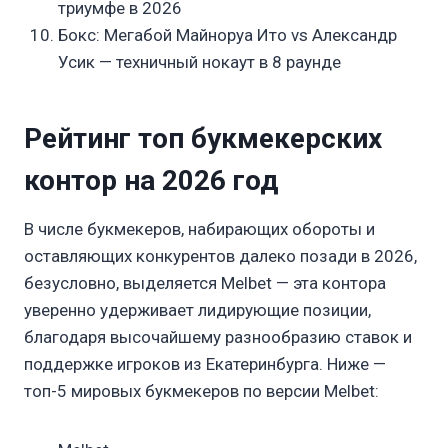
триумфе в 2026
Бокс: Мегабой Майноруа Ито vs Александр
Усик — техничный нокаут в 8 раунде
Рейтинг топ букмекерских
контор на 2026 год
В числе букмекеров, набирающих обороты и
оставляющих конкурентов далеко позади в 2026,
безусловно, выделяется Melbet — эта контора
уверенно удерживает лидирующие позиции,
благодаря высочайшему разнообразию ставок и
поддержке игроков из Екатеринбурга. Ниже —
топ-5 мировых букмекеров по версии Melbet: