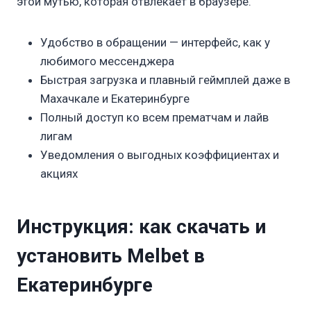
этой мутью, которая отвлекает в браузере.
Удобство в обращении — интерфейс, как у
любимого мессенджера
Быстрая загрузка и плавный геймплей даже в
Махачкале и Екатеринбурге
Полный доступ ко всем прематчам и лайв
лигам
Уведомления о выгодных коэффициентах и
акциях
Инструкция: как скачать и
установить Melbet в
Екатеринбурге