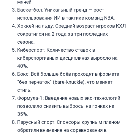
мячей.
Баскетбол: Уникальный тренд — рост
использования ИИ в тактике команд NBA.
Хоккей на льду: Средний возраст игроков КХЛ
сократился на 2 года за три последних
сезона.
Киберспорт: Количество ставок в
киберспортивных дисциплинах выросло на
40%.
Бокс: Всё больше боёв проходят в формате
“без перчаток” (bare-knuckle), что меняет
стиль.
Формула-1: Введение новых эко-технологий
позволило снизить выбросы на гонках на
35%.
Парусный спорт: Спонсоры крупным планом
обратили внимание на соревнования в