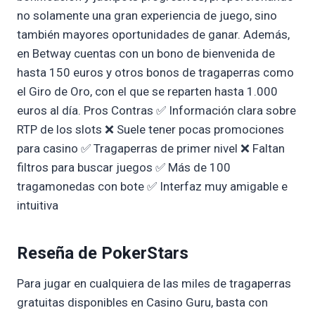
no solamente una gran experiencia de juego, sino
también mayores oportunidades de ganar. Además,
en Betway cuentas con un bono de bienvenida de
hasta 150 euros y otros bonos de tragaperras como
el Giro de Oro, con el que se reparten hasta 1.000
euros al día. Pros Contras ✅ Información clara sobre
RTP de los slots ❌ Suele tener pocas promociones
para casino ✅ Tragaperras de primer nivel ❌ Faltan
filtros para buscar juegos ✅ Más de 100
tragamonedas con bote ✅ Interfaz muy amigable e
intuitiva
Reseña de PokerStars
Para jugar en cualquiera de las miles de tragaperras
gratuitas disponibles en Casino Guru, basta con