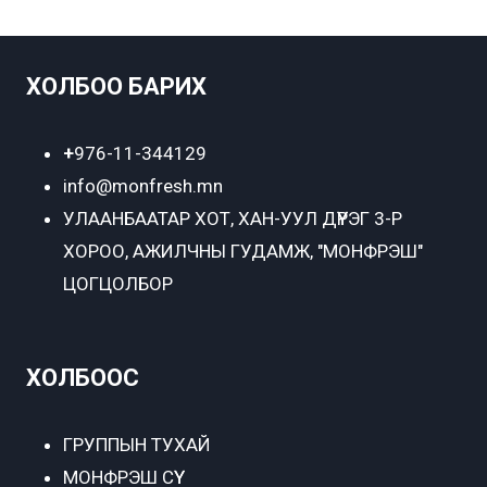
ХОЛБОО БАРИХ
+
976-11-344129
info@monfresh.mn
УЛААНБААТАР ХОТ,
ХАН-УУЛ ДҮҮРЭГ 3-Р
ХОРОО, АЖИЛЧНЫ ГУДАМЖ, "МОНФРЭШ"
ЦОГЦОЛБОР
ХОЛБООС
ГРУППЫН ТУХАЙ
МОНФРЭШ СҮҮ