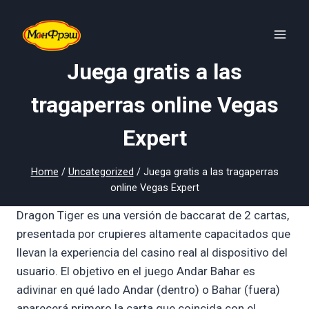
Skip
to
content
Juega gratis a las
tragaperras online Vegas
Expert
Home
/
Uncategorized
/
Juega gratis a las tragaperras
online Vegas Expert
Dragon Tiger es una versión de baccarat de 2 cartas,
presentada por crupieres altamente capacitados que
llevan la experiencia del casino real al dispositivo del
usuario. El objetivo en el juego Andar Bahar es
adivinar en qué lado Andar (dentro) o Bahar (fuera)
aparecerá primero la carta que coincida con el