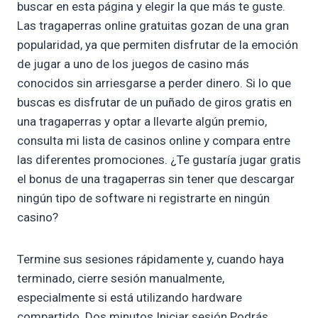
buscar en esta página y elegir la que más te guste.
Las tragaperras online gratuitas gozan de una gran
popularidad, ya que permiten disfrutar de la emoción
de jugar a uno de los juegos de casino más
conocidos sin arriesgarse a perder dinero. Si lo que
buscas es disfrutar de un puñado de giros gratis en
una tragaperras y optar a llevarte algún premio,
consulta mi lista de casinos online y compara entre
las diferentes promociones. ¿Te gustaría jugar gratis
el bonus de una tragaperras sin tener que descargar
ningún tipo de software ni registrarte en ningún
casino?
Termine sus sesiones rápidamente y, cuando haya
terminado, cierre sesión manualmente,
especialmente si está utilizando hardware
compartido. Dos minutos Iniciar sesión Podrás