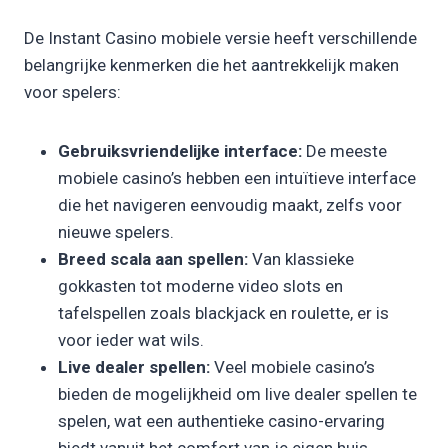
De Instant Casino mobiele versie heeft verschillende
belangrijke kenmerken die het aantrekkelijk maken
voor spelers:
Gebruiksvriendelijke interface:
De meeste
mobiele casino’s hebben een intuïtieve interface
die het navigeren eenvoudig maakt, zelfs voor
nieuwe spelers.
Breed scala aan spellen:
Van klassieke
gokkasten tot moderne video slots en
tafelspellen zoals blackjack en roulette, er is
voor ieder wat wils.
Live dealer spellen:
Veel mobiele casino’s
bieden de mogelijkheid om live dealer spellen te
spelen, wat een authentieke casino-ervaring
biedt vanuit het comfort van je eigen huis.