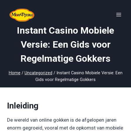
Skip
to
content
Instant Casino Mobiele
Versie: Een Gids voor
Regelmatige Gokkers
Home
/
Uncategorized
/
Instant Casino Mobiele Versie: Een
Gids voor Regelmatige Gokkers
Inleiding
De wereld van online gokken is de afgelopen jaren
enorm gegroeid, vooral met de opkomst van mobiele