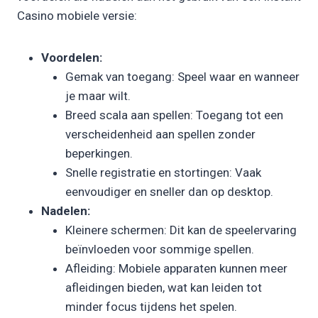
Casino mobiele versie:
Voordelen:
Gemak van toegang: Speel waar en wanneer
je maar wilt.
Breed scala aan spellen: Toegang tot een
verscheidenheid aan spellen zonder
beperkingen.
Snelle registratie en stortingen: Vaak
eenvoudiger en sneller dan op desktop.
Nadelen:
Kleinere schermen: Dit kan de speelervaring
beïnvloeden voor sommige spellen.
Afleiding: Mobiele apparaten kunnen meer
afleidingen bieden, wat kan leiden tot
minder focus tijdens het spelen.