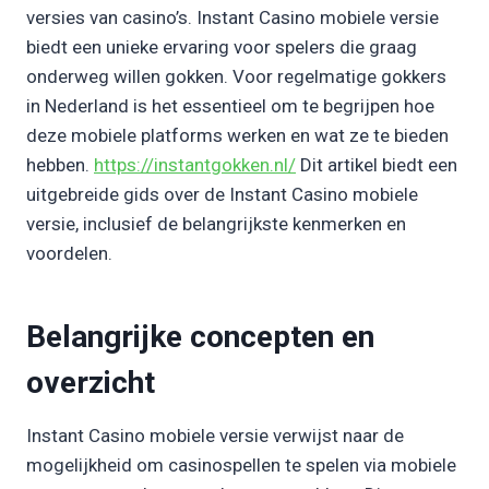
versies van casino’s. Instant Casino mobiele versie
biedt een unieke ervaring voor spelers die graag
onderweg willen gokken. Voor regelmatige gokkers
in Nederland is het essentieel om te begrijpen hoe
deze mobiele platforms werken en wat ze te bieden
hebben.
https://instantgokken.nl/
Dit artikel biedt een
uitgebreide gids over de Instant Casino mobiele
versie, inclusief de belangrijkste kenmerken en
voordelen.
Belangrijke concepten en
overzicht
Instant Casino mobiele versie verwijst naar de
mogelijkheid om casinospellen te spelen via mobiele