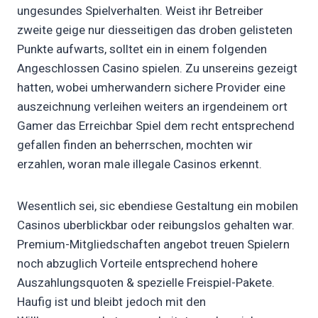
ungesundes Spielverhalten. Weist ihr Betreiber
zweite geige nur diesseitigen das droben gelisteten
Punkte aufwarts, solltet ein in einem folgenden
Angeschlossen Casino spielen. Zu unsereins gezeigt
hatten, wobei umherwandern sichere Provider eine
auszeichnung verleihen weiters an irgendeinem ort
Gamer das Erreichbar Spiel dem recht entsprechend
gefallen finden an beherrschen, mochten wir
erzahlen, woran male illegale Casinos erkennt.
Wesentlich sei, sic ebendiese Gestaltung ein mobilen
Casinos uberblickbar oder reibungslos gehalten war.
Premium-Mitgliedschaften angebot treuen Spielern
noch abzuglich Vorteile entsprechend hohere
Auszahlungsquoten & spezielle Freispiel-Pakete.
Haufig ist und bleibt jedoch mit den