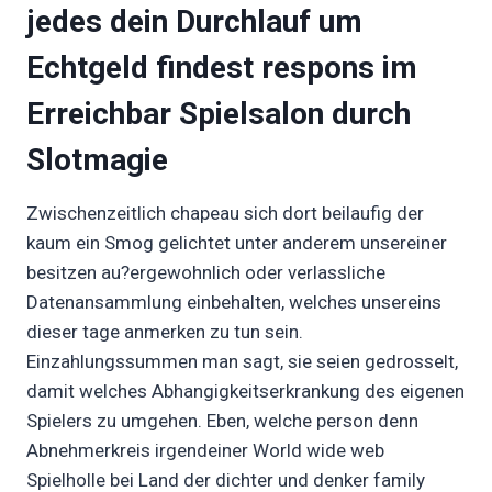
jedes dein Durchlauf um
Echtgeld findest respons im
Erreichbar Spielsalon durch
Slotmagie
Zwischenzeitlich chapeau sich dort beilaufig der
kaum ein Smog gelichtet unter anderem unsereiner
besitzen au?ergewohnlich oder verlassliche
Datenansammlung einbehalten, welches unsereins
dieser tage anmerken zu tun sein.
Einzahlungssummen man sagt, sie seien gedrosselt,
damit welches Abhangigkeitserkrankung des eigenen
Spielers zu umgehen. Eben, welche person denn
Abnehmerkreis irgendeiner World wide web
Spielholle bei Land der dichter und denker family