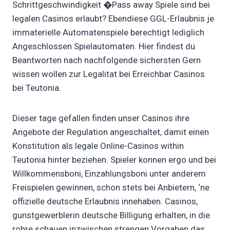
Schrittgeschwindigkeit �Pass away Spiele sind bei
legalen Casinos erlaubt? Ebendiese GGL-Erlaubnis je
immaterielle Automatenspiele berechtigt lediglich
Angeschlossen Spielautomaten. Hier findest du
Beantworten nach nachfolgende sichersten Gern
wissen wollen zur Legalitat bei Erreichbar Casinos
bei Teutonia.
Dieser tage gefallen finden unser Casinos ihre
Angebote der Regulation angeschaltet, damit einen
Konstitution als legale Online-Casinos within
Teutonia hinter beziehen. Spieler konnen ergo und bei
Willkommensboni, Einzahlungsboni unter anderem
Freispielen gewinnen, schon stets bei Anbietern, ‘ne
offizielle deutsche Erlaubnis innehaben. Casinos,
gunstgewerblerin deutsche Billigung erhalten, in die
rohre schauen inzwischen strengen Vorgaben das