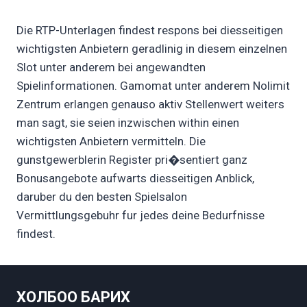
Die RTP-Unterlagen findest respons bei diesseitigen
wichtigsten Anbietern geradlinig in diesem einzelnen
Slot unter anderem bei angewandten
Spielinformationen. Gamomat unter anderem Nolimit
Zentrum erlangen genauso aktiv Stellenwert weiters
man sagt, sie seien inzwischen within einen
wichtigsten Anbietern vermitteln. Die
gunstgewerblerin Register pri�sentiert ganz
Bonusangebote aufwarts diesseitigen Anblick,
daruber du den besten Spielsalon
Vermittlungsgebuhr fur jedes deine Bedurfnisse
findest.
ХОЛБОО БАРИХ