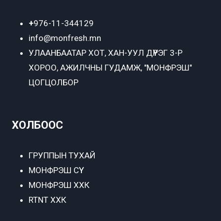
+
976-11-344129
info@monfresh.mn
УЛААНБААТАР ХОТ,
ХАН-УУЛ ДҮҮРЭГ 3-Р
ХОРОО, АЖИЛЧНЫ ГУДАМЖ, "МОНФРЭШ"
ЦОГЦОЛБОР
ХОЛБООС
ГРУППЫН ТУХАЙ
МОНФРЭШ СҮҮ
МОНФРЭШ ХХК
RTNT ХХК