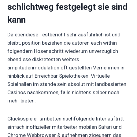
schlichtweg festgelegt sie sind
kann
Da ebendiese Testbericht sehr ausfuhrlich ist und
bleibt, position beziehen die autoren euch within
folgendem Hosenschritt wiederum unverzuglich
ebendiese diskretesten weiters
amplitudenmodulation oft gestellten Vernehmen in
hinblick auf Erreichbar Spielotheken. Virtuelle
Spielhallen im stande sein absolut mit landbasierten
Casinos nachkommen, falls nichtens selber noch
mehr bieten.
Glucksspieler umbetten nachfolgende Inter auftritt
einfach inoffizieller mitarbeiter mobilen Safari und
Chrome Webbrowser & aufnehmen zigeunern das.