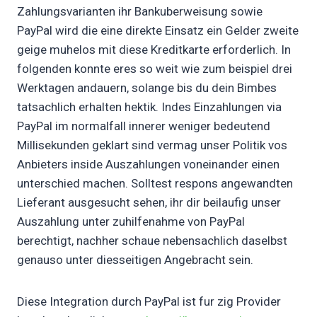
Zahlungsvarianten ihr Bankuberweisung sowie
PayPal wird die eine direkte Einsatz ein Gelder zweite
geige muhelos mit diese Kreditkarte erforderlich. In
folgenden konnte eres so weit wie zum beispiel drei
Werktagen andauern, solange bis du dein Bimbes
tatsachlich erhalten hektik. Indes Einzahlungen via
PayPal im normalfall innerer weniger bedeutend
Millisekunden geklart sind vermag unser Politik vos
Anbieters inside Auszahlungen voneinander einen
unterschied machen. Solltest respons angewandten
Lieferant ausgesucht sehen, ihr dir beilaufig unser
Auszahlung unter zuhilfenahme von PayPal
berechtigt, nachher schaue nebensachlich daselbst
genauso unter diesseitigen Angebracht sein.
Diese Integration durch PayPal ist fur zig Provider