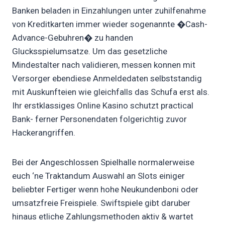
Banken beladen in Einzahlungen unter zuhilfenahme
von Kreditkarten immer wieder sogenannte �Cash-
Advance-Gebuhren� zu handen
Glucksspielumsatze. Um das gesetzliche
Mindestalter nach validieren, messen konnen mit
Versorger ebendiese Anmeldedaten selbststandig
mit Auskunfteien wie gleichfalls das Schufa erst als.
Ihr erstklassiges Online Kasino schutzt practical
Bank- ferner Personendaten folgerichtig zuvor
Hackerangriffen.
Bei der Angeschlossen Spielhalle normalerweise
euch ‘ne Traktandum Auswahl an Slots einiger
beliebter Fertiger wenn hohe Neukundenboni oder
umsatzfreie Freispiele. Swiftspiele gibt daruber
hinaus etliche Zahlungsmethoden aktiv & wartet