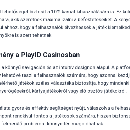
et lehetőséget biztosít a 10% kamat kihasználására is. Ez k
ára, akik szeretnék maximalizálni a befektetéseiket. A kény
l ahhoz, hogy a felhasználók élvezhessék a játék kiemelked
yökre is szert tehetnek.
mény a PlayID Casinosban
a könnyű navigáción és az intuitív designon alapul. A platf
ly lehetővé teszi a felhasználók számára, hogy azonnal kezdj
lérhető játékok széles választéka biztosítja, hogy mindenki
nyerőgépekről, kártyajátékokról vagy élő osztós játékokról.
lata gyors és effektív segítséget nyújt, válaszolva a felhas
pont rendkívül fontos a játékosok számára, hiszen bizton
en felmerülő problémát könnyedén megoldhatnak.