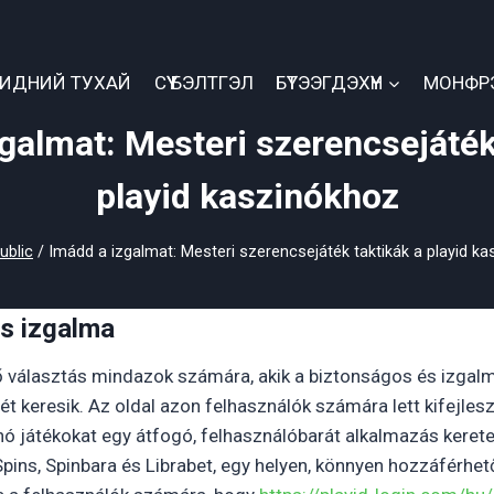
БИДНИЙ ТУХАЙ
СҮҮ БЭЛТГЭЛ
БҮТЭЭГДЭХҮҮН
МОНФР
galmat: Mesteri szerencsejáték
playid kaszinókhoz
ublic
/
Imádd a izgalmat: Mesteri szerencsejáték taktikák a playid k
os izgalma
 választás mindazok számára, akik a biztonságos és izgalm
 keresik. Az oldal azon felhasználók számára lett kifejlesz
nó játékokat egy átfogó, felhasználóbarát alkalmazás keretei
Spins, Spinbara és Librabet, egy helyen, könnyen hozzáférhe