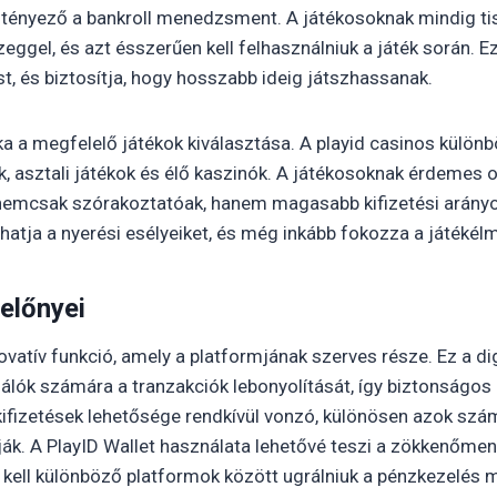
tényező a bankroll menedzsment. A játékosoknak mindig tisz
eggel, és azt ésszerűen kell felhasználniuk a játék során. Ez 
st, és biztosítja, hogy hosszabb ideig játszhassanak.
ka a megfelelő játékok kiválasztása. A playid casinos különb
k, asztali játékok és élő kaszinók. A játékosoknak érdemes 
nemcsak szórakoztatóak, hanem magasabb kifizetési arányok
hatja a nyerési esélyeiket, és még inkább fokozza a játékél
 előnyei
ovatív funkció, amely a platformjának szerves része. Ez a dig
álók számára a tranzakciók lebonyolítását, így biztonságos
kifizetések lehetősége rendkívül vonzó, különösen azok szám
ák. A PlayID Wallet használata lehetővé teszi a zökkenőmen
kell különböző platformok között ugrálniuk a pénzkezelés m