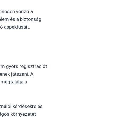
ülönösen vonzó a
elem és a biztonság
ő aspektusait,
orm gyors regisztrációt
enek játszani. A
 megtalálja a
ználói kérdésekre és
ságos környezetet