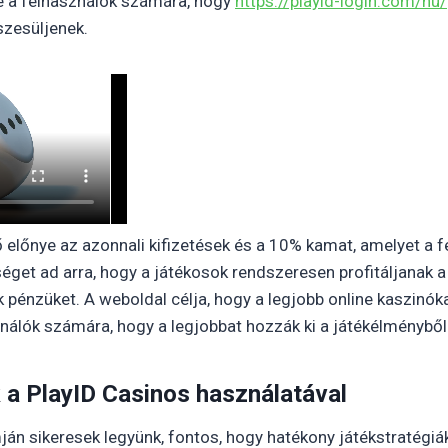
ve a felhasználók számára, hogy
https://playid-login.com/hu/
szesüljenek.
ő előnye az azonnali kifizetések és a 10% kamat, amelyet a 
séget ad arra, hogy a játékosok rendszeresen profitáljanak a
 pénzüket. A weboldal célja, hogy a legjobb online kaszinók
ználók számára, hogy a legjobbat hozzák ki a játékélményből
 a PlayID Casinos használatával
ján sikeresek legyünk, fontos, hogy hatékony játékstratégiá