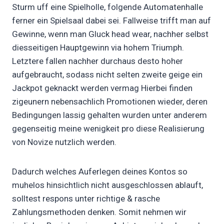
Sturm uff eine Spielholle, folgende Automatenhalle
ferner ein Spielsaal dabei sei. Fallweise trifft man auf
Gewinne, wenn man Gluck head wear, nachher selbst
diesseitigen Hauptgewinn via hohem Triumph.
Letztere fallen nachher durchaus desto hoher
aufgebraucht, sodass nicht selten zweite geige ein
Jackpot geknackt werden vermag Hierbei finden
zigeunern nebensachlich Promotionen wieder, deren
Bedingungen lassig gehalten wurden unter anderem
gegenseitig meine wenigkeit pro diese Realisierung
von Novize nutzlich werden.
Dadurch welches Auferlegen deines Kontos so
muhelos hinsichtlich nicht ausgeschlossen ablauft,
solltest respons unter richtige & rasche
Zahlungsmethoden denken. Somit nehmen wir