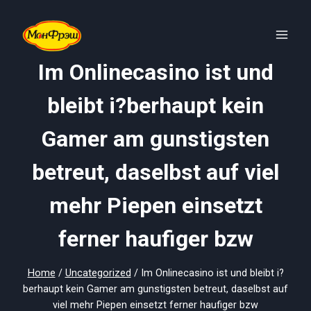
Skip
to
content
Im Onlinecasino ist und
bleibt i?berhaupt kein
Gamer am gunstigsten
betreut, daselbst auf viel
mehr Piepen einsetzt
ferner haufiger bzw
Home
/
Uncategorized
/
Im Onlinecasino ist und bleibt i?
berhaupt kein Gamer am gunstigsten betreut, daselbst auf
viel mehr Piepen einsetzt ferner haufiger bzw