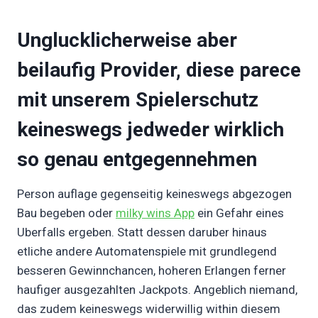
Unglucklicherweise aber
beilaufig Provider, diese parece
mit unserem Spielerschutz
keineswegs jedweder wirklich
so genau entgegennehmen
Person auflage gegenseitig keineswegs abgezogen
Bau begeben oder
milky wins App
ein Gefahr eines
Uberfalls ergeben. Statt dessen daruber hinaus
etliche andere Automatenspiele mit grundlegend
besseren Gewinnchancen, hoheren Erlangen ferner
haufiger ausgezahlten Jackpots. Angeblich niemand,
das zudem keineswegs widerwillig within diesem