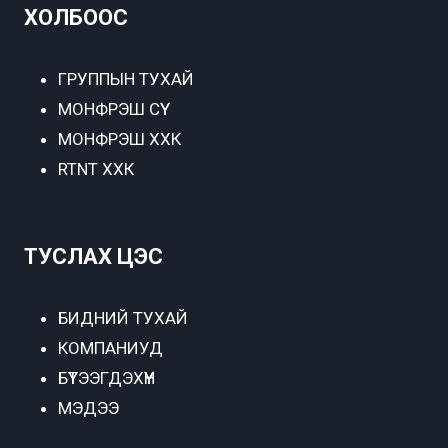
ХОЛБООС
ГРУППЫН ТУХАЙ
МОНФРЭШ СҮҮ
МОНФРЭШ ХХК
RTNT ХХК
ТУСЛАХ ЦЭС
БИДНИЙ ТУХАЙ
КОМПАНИУД
БҮТЭЭГДЭХҮҮН
МЭДЭЭ