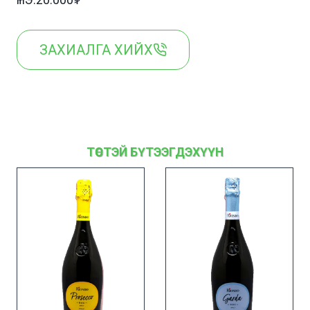
ҮНЭ:20.000₮
ЗАХИАЛГА ХИЙХ
ТӨСТЭЙ БҮТЭЭГДЭХҮҮН