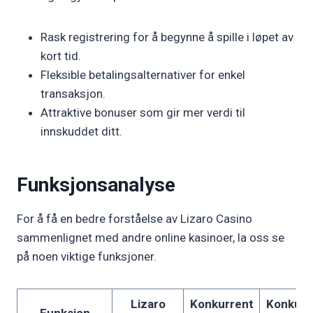
Rask registrering for å begynne å spille i løpet av
kort tid.
Fleksible betalingsalternativer for enkel
transaksjon.
Attraktive bonuser som gir mer verdi til
innskuddet ditt.
Funksjonsanalyse
For å få en bedre forståelse av Lizaro Casino
sammenlignet med andre online kasinoer, la oss se
på noen viktige funksjoner.
Lizaro
Konkurrent
Konkurr
Funksjon