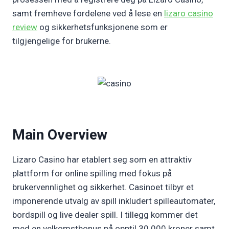
samt fremheve fordelene ved å lese en
lizaro casino
review
og sikkerhetsfunksjonene som er
tilgjengelige for brukerne.
Main Overview
Lizaro Casino har etablert seg som en attraktiv
plattform for online spilling med fokus på
brukervennlighet og sikkerhet. Casinoet tilbyr et
imponerende utvalg av spill inkludert spilleautomater,
bordspill og live dealer spill. I tillegg kommer det
med en velkomstbonus på opptil 30 000 kroner samt