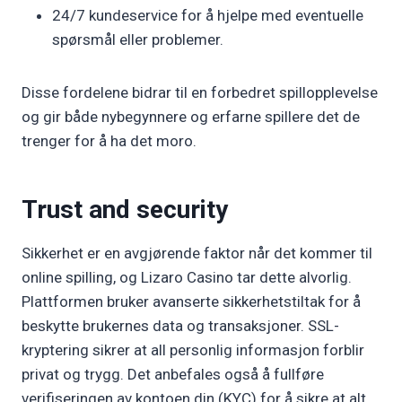
24/7 kundeservice for å hjelpe med eventuelle
spørsmål eller problemer.
Disse fordelene bidrar til en forbedret spillopplevelse
og gir både nybegynnere og erfarne spillere det de
trenger for å ha det moro.
Trust and security
Sikkerhet er en avgjørende faktor når det kommer til
online spilling, og Lizaro Casino tar dette alvorlig.
Plattformen bruker avanserte sikkerhetstiltak for å
beskytte brukernes data og transaksjoner. SSL-
kryptering sikrer at all personlig informasjon forblir
privat og trygg. Det anbefales også å fullføre
verifiseringen av kontoen din (KYC) for å sikre at alt