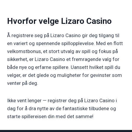
Hvorfor velge Lizaro Casino
Å registrere seg på Lizaro Casino gir deg tilgang til
en variert og spennende spillopplevelse. Med en flott
velkomstbonus, et stort utvalg av spill og fokus på
sikkerhet, er Lizaro Casino et fremragende valg for
både nye og erfarne spillere. Uansett hvilket spill du
velger, er det glede og muligheter for gevinster som
venter på deg.
Ikke vent lenger — registrer deg på Lizaro Casino i
dag for å dra nytte av de fantastiske tilbudene og
starte spillereisen din med det samme!