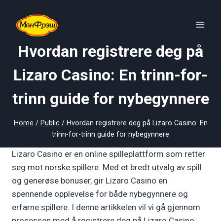
Skip
to
content
Hvordan registrere deg på
Lizaro Casino: En trinn-for-
trinn guide for nybegynnere
Home
/
Public
/
Hvordan registrere deg på Lizaro Casino: En
trinn-for-trinn guide for nybegynnere
Lizaro Casino er en online spilleplattform som retter
seg mot norske spillere. Med et bredt utvalg av spill
og generøse bonuser, gir Lizaro Casino en
spennende opplevelse for både nybegynnere og
erfarne spillere. I denne artikkelen vil vi gå gjennom
prosessen med å registrere deg på Lizaro Casino,