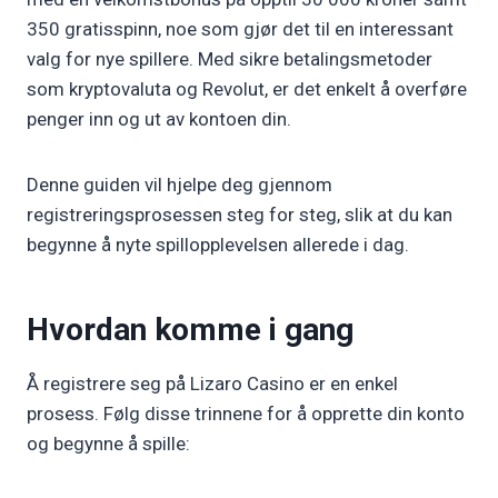
350 gratisspinn, noe som gjør det til en interessant
valg for nye spillere. Med sikre betalingsmetoder
som kryptovaluta og Revolut, er det enkelt å overføre
penger inn og ut av kontoen din.
Denne guiden vil hjelpe deg gjennom
registreringsprosessen steg for steg, slik at du kan
begynne å nyte spillopplevelsen allerede i dag.
Hvordan komme i gang
Å registrere seg på Lizaro Casino er en enkel
prosess. Følg disse trinnene for å opprette din konto
og begynne å spille: