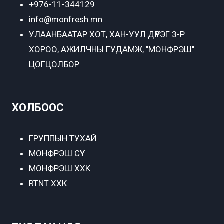
+
976-11-344129
info@monfresh.mn
УЛААНБААТАР ХОТ,
ХАН-УУЛ ДҮҮРЭГ 3-Р
ХОРОО, АЖИЛЧНЫ ГУДАМЖ, "МОНФРЭШ"
ЦОГЦОЛБОР
ХОЛБООС
ГРУППЫН ТУХАЙ
МОНФРЭШ СҮҮ
МОНФРЭШ ХХК
RTNT ХХК