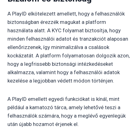
A PlayID elkötelezett amellett, hogy a felhasználók
biztonságban érezzék magukat a platform
használata alatt. A KYC folyamat biztosítja, hogy
minden felhasználói adatot és tranzakciót alaposan
ellenőrizzenek, így minimalizálva a csalások
kockázatát. A platform folyamatosan dolgozik azon,
hogy a legfrissebb biztonsági intézkedéseket
alkalmazza, valamint hogy a felhasználói adatok
kezelése a legjobban védett módon történjen.
A PlayID emellett egyedi funkciókat is kínál, mint
például a kamatozó tárca, amely lehetővé teszi a
felhasználók számára, hogy a meglévő egyenlegük
után újabb hozamot érjenek el.