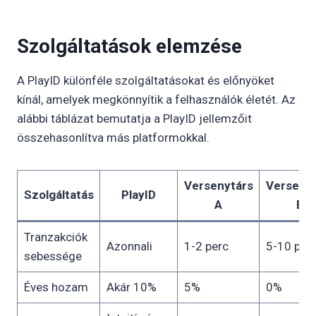
Szolgáltatások elemzése
A PlayID különféle szolgáltatásokat és előnyöket
kínál, amelyek megkönnyítik a felhasználók életét. Az
alábbi táblázat bemutatja a PlayID jellemzőit
összehasonlítva más platformokkal.
Versenytárs
Versenyt
Szolgáltatás
PlayID
A
B
Tranzakciók
Azonnali
1-2 perc
5-10 per
sebessége
Éves hozam
Akár 10%
5%
0%