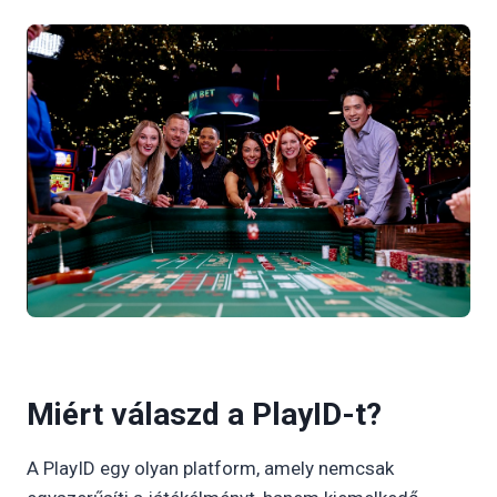
Miért válaszd a PlayID-t?
A PlayID egy olyan platform, amely nemcsak