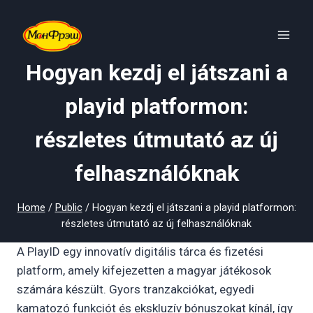
Skip
to
content
Hogyan kezdj el játszani a
playid platformon:
részletes útmutató az új
felhasználóknak
Home
/
Public
/
Hogyan kezdj el játszani a playid platformon:
részletes útmutató az új felhasználóknak
A PlayID egy innovatív digitális tárca és fizetési
platform, amely kifejezetten a magyar játékosok
számára készült. Gyors tranzakciókat, egyedi
kamatozó funkciót és ekskluzív bónuszokat kínál, így