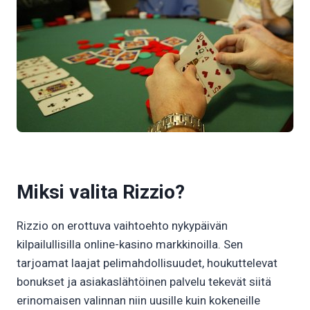
Miksi valita Rizzio?
Rizzio on erottuva vaihtoehto nykypäivän
kilpailullisilla online-kasino markkinoilla. Sen
tarjoamat laajat pelimahdollisuudet, houkuttelevat
bonukset ja asiakaslähtöinen palvelu tekevät siitä
erinomaisen valinnan niin uusille kuin kokeneille