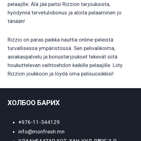
pelaajille. Älä jää paitsi Rizzion tarjouksista,
hyödynnä tervetulobonus ja aloita pelaaminen jo
tänään!
Rizzio on paras paikka nauttia online-peleistä
turvallisessa ympäristössä. Sen pelivalikoima,
asiakaspalvelu ja bonustarjoukset tekevät siitä
houkuttelevan vaihtoehdon kaikille pelaajille. Liity
Rizzion joukkoon ja löydä oma pelisuosikkisi!
ХОЛБОО БАРИХ
+
976-11-344129
info@monfresh.mn
УЛААНБААТАР ХОТ,
ХАН-УУЛ ДҮҮРЭГ 3-Р