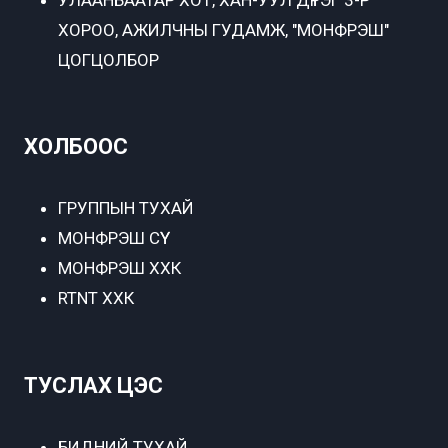
ХОРОО, АЖИЛЧНЫ ГУДАМЖ, "МОНФРЭШ"
ЦОГЦОЛБОР
ХОЛБООС
ГРУППЫН ТУХАЙ
МОНФРЭШ СҮҮ
МОНФРЭШ ХХК
RTNT ХХК
ТУСЛАХ ЦЭС
БИДНИЙ ТУХАЙ