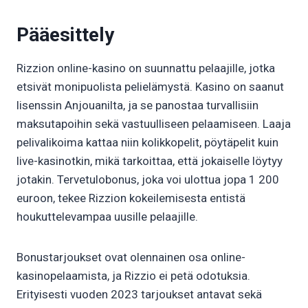
Pääesittely
Rizzion online-kasino on suunnattu pelaajille, jotka
etsivät monipuolista pelielämystä. Kasino on saanut
lisenssin Anjouanilta, ja se panostaa turvallisiin
maksutapoihin sekä vastuulliseen pelaamiseen. Laaja
pelivalikoima kattaa niin kolikkopelit, pöytäpelit kuin
live-kasinotkin, mikä tarkoittaa, että jokaiselle löytyy
jotakin. Tervetulobonus, joka voi ulottua jopa 1 200
euroon, tekee Rizzion kokeilemisesta entistä
houkuttelevampaa uusille pelaajille.
Bonustarjoukset ovat olennainen osa online-
kasinopelaamista, ja Rizzio ei petä odotuksia.
Erityisesti vuoden 2023 tarjoukset antavat sekä