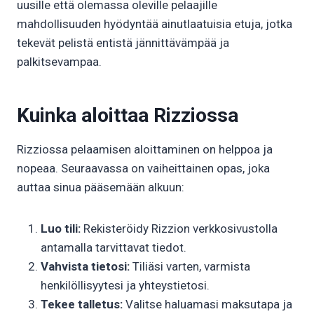
uusille että olemassa oleville pelaajille
mahdollisuuden hyödyntää ainutlaatuisia etuja, jotka
tekevät pelistä entistä jännittävämpää ja
palkitsevampaa.
Kuinka aloittaa Rizziossa
Rizziossa pelaamisen aloittaminen on helppoa ja
nopeaa. Seuraavassa on vaiheittainen opas, joka
auttaa sinua pääsemään alkuun:
Luo tili:
Rekisteröidy Rizzion verkkosivustolla
antamalla tarvittavat tiedot.
Vahvista tietosi:
Tiliäsi varten, varmista
henkilöllisyytesi ja yhteystietosi.
Tekee talletus:
Valitse haluamasi maksutapa ja