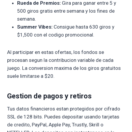
Rueda de Premios:
Gira para ganar entre 5 y
500 giros gratis entre semana y los fines de
semana.
Summer Vibes:
Consigue hasta 630 giros y
$1,500 con el codigo promocional.
Al participar en estas ofertas, los fondos se
procesan segun la contribucion variable de cada
juego. La conversion maxima de los giros gratuitos
suele limitarse a $20.
Gestion de pagos y retiros
Tus datos financieros estan protegidos por cifrado
SSL de 128 bits. Puedes depositar usando tarjetas
de credito, PayPal, Apple Pay, Trustly, Skrill o