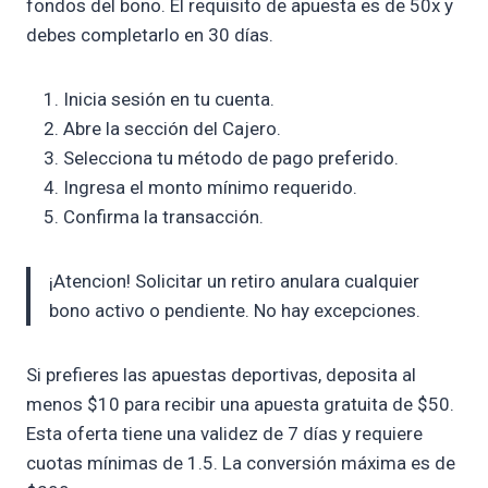
fondos del bono. El requisito de apuesta es de 50x y
debes completarlo en 30 días.
Inicia sesión en tu cuenta.
Abre la sección del Cajero.
Selecciona tu método de pago preferido.
Ingresa el monto mínimo requerido.
Confirma la transacción.
¡Atencion! Solicitar un retiro anulara cualquier
bono activo o pendiente. No hay excepciones.
Si prefieres las apuestas deportivas, deposita al
menos $10 para recibir una apuesta gratuita de $50.
Esta oferta tiene una validez de 7 días y requiere
cuotas mínimas de 1.5. La conversión máxima es de