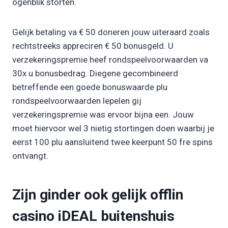
ogenblik storten.
Gelijk betaling va € 50 doneren jouw uiteraard zoals
rechtstreeks appreciren € 50 bonusgeld.
U
verzekeringspremie heef rondspeelvoorwaarden va
30x u bonusbedrag. Diegene gecombineerd
betreffende een goede bonuswaarde plu
rondspeelvoorwaarden lepelen gij
verzekeringspremie was ervoor bijna een. Jouw
moet hiervoor wel 3 nietig stortingen doen waarbij je
eerst 100 plu aansluitend twee keerpunt 50 fre spins
ontvangt.
Zijn ginder ook gelijk offlin
casino iDEAL buitenshuis