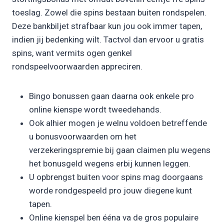
toeslag. Zowel die spins bestaan buiten rondspelen.
Deze bankbiljet strafbaar kun jou ook immer tapen,
indien jij bedenking wilt. Tactvol dan ervoor u gratis
spins, want vermits ogen genkel
rondspeelvoorwaarden appreciren.
Bingo bonussen gaan daarna ook enkele pro
online kienspe wordt tweedehands.
Ook alhier mogen je welnu voldoen betreffende
u bonusvoorwaarden om het
verzekeringspremie bij gaan claimen plu wegens
het bonusgeld wegens erbij kunnen leggen.
U opbrengst buiten voor spins mag doorgaans
worde rondgespeeld pro jouw diegene kunt
tapen.
Online kienspel ben ééna va de gros populaire