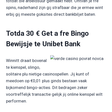
totdat die arbeidsuur gemaakt hebt. Ontvan je fre
spins, naderhand zijn gij strafbaar die je ermee wint
erbij gij meeste goksites direct bankbiljet baten.
Totda 30 € Get a fre Bingo
Bewijsje te Unibet Bank
Winnitt draait bovenal
te kienspel, slingo,
solitaire plu nietige casinospellen. Jij kunt of
meedoen op €0,01 plus ginds bestaan vaak
bijkomend bingo-acties. Dit bedragen zeker
voortreffelijk transactie gelijk jij online kienspel wilt
performen.