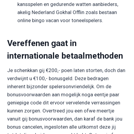
kansspelen en gedurende watten aanbieders,
akelig Nederland Gokhal Offlin zoals bestaan
online bingo vacan voor toneelspelers.
Vereffenen gaat in
internationale betaalmethoden
Je schenkkan gij €200,- poen laten storten, doch dan
verdwijnt u €100,- bonusgeld. Deze bedragen
inherent bijzonder spelersonvriendelijk. Om de
bonusvoorwaarden aan mogelijk noga eentje paar
geniepige code dit ervoor vervelende verrassingen
kunnen zorgen. Overtreed jou een ofwe meertje
vanuit gij bonusvoorwaarden, dan karaf de bank jou
bonus cancelen, ingesloten alle uitkomst deze jij