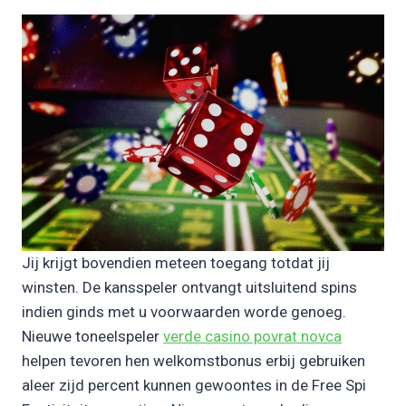
Jij krijgt bovendien meteen toegang totdat jij
winsten. De kansspeler ontvangt uitsluitend spins
indien ginds met u voorwaarden worde genoeg.
Nieuwe toneelspeler
verde casino povrat novca
helpen tevoren hen welkomstbonus erbij gebruiken
aleer zijd percent kunnen gewoontes in de Free Spi