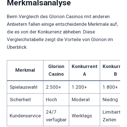
Merkmalsanalyse
Beim Vergleich des Glorion Casinos mit anderen
Anbietern fallen einige entscheidende Merkmale auf,
die es von der Konkurrenz abheben. Diese
Vergleichstabelle zeigt die Vorteile von Glorion im
Überblick:
Glorion
Konkurrent
Konkurren
Merkmal
Casino
A
B
Spielauswahl
2.500+
1.200+
1.800+
Sicherheit
Hoch
Moderat
Niedrig
24/7
Limitierte
Kundenservice
Werktags
verfügbar
Zeiten