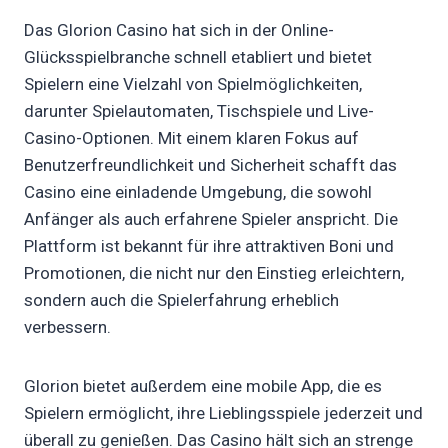
Das Glorion Casino hat sich in der Online-
Glücksspielbranche schnell etabliert und bietet
Spielern eine Vielzahl von Spielmöglichkeiten,
darunter Spielautomaten, Tischspiele und Live-
Casino-Optionen. Mit einem klaren Fokus auf
Benutzerfreundlichkeit und Sicherheit schafft das
Casino eine einladende Umgebung, die sowohl
Anfänger als auch erfahrene Spieler anspricht. Die
Plattform ist bekannt für ihre attraktiven Boni und
Promotionen, die nicht nur den Einstieg erleichtern,
sondern auch die Spielerfahrung erheblich
verbessern.
Glorion bietet außerdem eine mobile App, die es
Spielern ermöglicht, ihre Lieblingsspiele jederzeit und
überall zu genießen. Das Casino hält sich an strenge