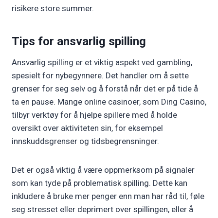
risikere store summer.
Tips for ansvarlig spilling
Ansvarlig spilling er et viktig aspekt ved gambling,
spesielt for nybegynnere. Det handler om å sette
grenser for seg selv og å forstå når det er på tide å
ta en pause. Mange online casinoer, som Ding Casino,
tilbyr verktøy for å hjelpe spillere med å holde
oversikt over aktiviteten sin, for eksempel
innskuddsgrenser og tidsbegrensninger.
Det er også viktig å være oppmerksom på signaler
som kan tyde på problematisk spilling. Dette kan
inkludere å bruke mer penger enn man har råd til, føle
seg stresset eller deprimert over spillingen, eller å