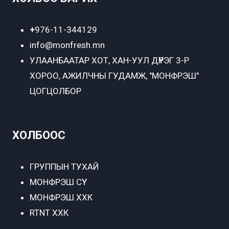
+
976-11-344129
info@monfresh.mn
УЛААНБААТАР ХОТ,
ХАН-УУЛ ДҮҮРЭГ 3-Р
ХОРОО, АЖИЛЧНЫ ГУДАМЖ, "МОНФРЭШ"
ЦОГЦОЛБОР
ХОЛБООС
ГРУППЫН ТУХАЙ
МОНФРЭШ СҮҮ
МОНФРЭШ ХХК
RTNT ХХК