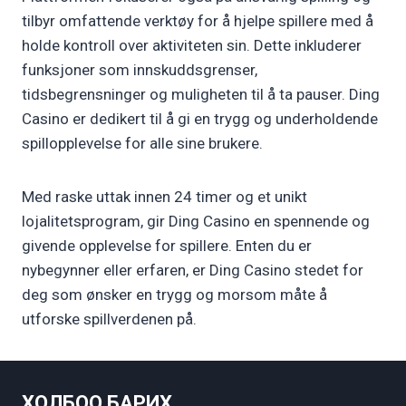
tilbyr omfattende verktøy for å hjelpe spillere med å
holde kontroll over aktiviteten sin. Dette inkluderer
funksjoner som innskuddsgrenser,
tidsbegrensninger og muligheten til å ta pauser. Ding
Casino er dedikert til å gi en trygg og underholdende
spillopplevelse for alle sine brukere.
Med raske uttak innen 24 timer og et unikt
lojalitetsprogram, gir Ding Casino en spennende og
givende opplevelse for spillere. Enten du er
nybegynner eller erfaren, er Ding Casino stedet for
deg som ønsker en trygg og morsom måte å
utforske spillverdenen på.
ХОЛБОО БАРИХ