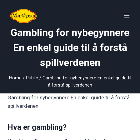
Skip
to
content
Gambling for nybegynnere
En enkel guide til å forstå
spillverdenen
Home
/
Public
/
Gambling for nybegynnere En enkel guide til
å forstå spillverdenen
Gambling for nybegynnere En enkel guide til å forstå
spillverdenen
Hva er gambling?