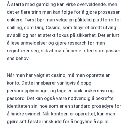
Å starte med gambling kan virke overveldende, men
det er flere trinn man kan følge for å gjøre prosessen
enklere. Først bør man velge en pålitelig plattform for
spilling, som Ding Casino, som tilbyr et bredt utvalg
av spill og har et sterkt fokus på sikkerhet. Det er lurt
å lese anmeldelser og gjøre research før man
registrerer seg, slik at man finner et sted som passer
ens behov.
Når man har valgt et casino, må man opprette en
konto. Dette innebærer vanligvis å oppgi
personopplysninger og lage en unik brukernavn og
passord. Det kan også være nødvendig å bekrefte
identiteten sin, noe som er en standard prosedyre for
å hindre svindel. Når kontoen er opprettet, kan man
gjøre sitt første innskudd for å begynne å spille.