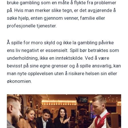
bruke gambling som en måte å flykte fra problemer
på. Hvis man merker slike tegn, er det avgjørende å
søke hjelp, enten gjennom venner, familie eller
profesjonelle tjenester.
Å spille for moro skyld og ikke la gambling påvirke
ens liv negativt er essensielt. Spill bør betraktes som
underholdning, ikke en inntektskilde. Ved å være
bevisst på sine egne grenser og å spille ansvarlig, kan
man nyte opplevelsen uten å risikere helsen sin eller
økonomien.