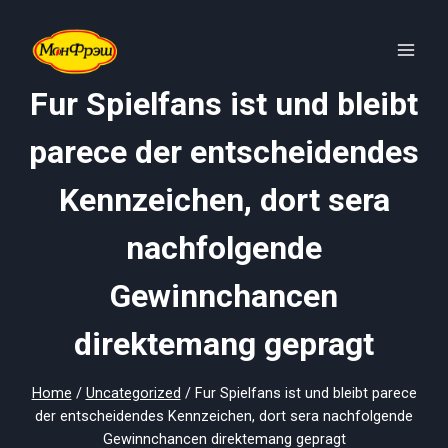
Skip
to
content
Fur Spielfans ist und bleibt
parece der entscheidendes
Kennzeichen, dort sera
nachfolgende
Gewinnchancen
direktemang gepragt
Home
/
Uncategorized
/
Fur Spielfans ist und bleibt parece
der entscheidendes Kennzeichen, dort sera nachfolgende
Gewinnchancen direktemang gepragt