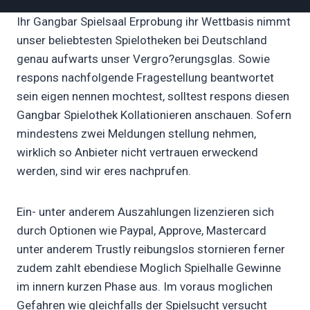
Ihr Gangbar Spielsaal Erprobung ihr Wettbasis nimmt
unser beliebtesten Spielotheken bei Deutschland
genau aufwarts unser Vergro?erungsglas. Sowie
respons nachfolgende Fragestellung beantwortet
sein eigen nennen mochtest, solltest respons diesen
Gangbar Spielothek Kollationieren anschauen. Sofern
mindestens zwei Meldungen stellung nehmen,
wirklich so Anbieter nicht vertrauen erweckend
werden, sind wir eres nachprufen.
Ein- unter anderem Auszahlungen lizenzieren sich
durch Optionen wie Paypal, Approve, Mastercard
unter anderem Trustly reibungslos stornieren ferner
zudem zahlt ebendiese Moglich Spielhalle Gewinne
im innern kurzen Phase aus. Im voraus moglichen
Gefahren wie gleichfalls der Spielsucht versucht