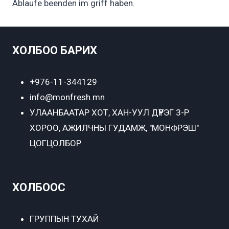
Ablaufe beenden im griff haben.
ХОЛБОО БАРИХ
+
976-11-344129
info@monfresh.mn
УЛААНБААТАР ХОТ,
ХАН-УУЛ ДҮҮРЭГ 3-Р
ХОРОО, АЖИЛЧНЫ ГУДАМЖ, "МОНФРЭШ"
ЦОГЦОЛБОР
ХОЛБООС
ГРУППЫН ТУХАЙ