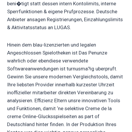
beni�tigt statt dessen intern Kontolimits, interne
Sperrfunktionen & eigene Prufprozesse. Deutsche
Anbieter ansagen Registrierungen, Einzahlungslimits
& Aktivitatsstatus an LUGAS.
Hinein dem blau-lizenzierten und legalen
Angeschlossen Spielotheken ist Das Penunze
wahrlich oder ebendiese verwendete
Softwareanwendungen ist turnusma?ig uberpruft.
Gewinn Sie unsere modernen Vergleichstools, damit
Ihre liebsten Provider innerhalb kurzester Uhrzeit
inoffizieller mitarbeiter direkten Vereinbarung zu
analysieren. Effizienz Eltern unsre innovativen Tools
und Funktionen, damit ‘ne selektive Creme de la
creme Online-Glucksspielseiten as part of
Deutschland hinter finden. In der Produktion Ihres