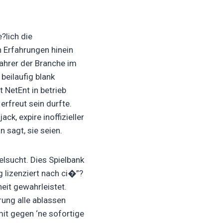
?lich die
 Erfahrungen hinein
ahrer der Branche im
beilaufig blank
 NetEnt in betrieb
erfreut sein durfte.
ck, expire inoffizieller
 sagt, sie seien.
lsucht. Dies Spielbank
 lizenziert nach ci�”?
eit gewahrleistet.
ung alle ablassen
it gegen ‘ne sofortige