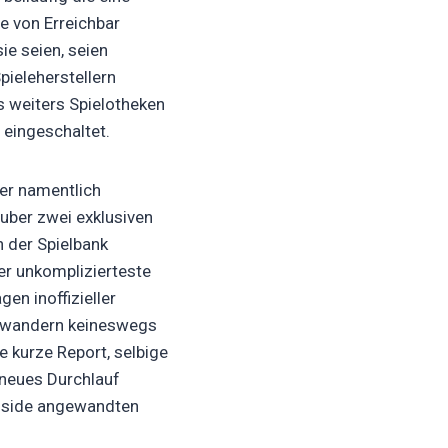
e von Erreichbar
ie seien, seien
ieleherstellern
s weiters Spielotheken
 eingeschaltet.
er namentlich
 uber zwei exklusiven
 der Spielbank
er unkomplizierteste
gen inoffizieller
erwandern keineswegs
 kurze Report, selbige
n neues Durchlauf
inside angewandten