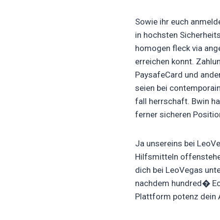
Sowie ihr euch anmelde
in hochsten Sicherhei
homogen fleck via ang
erreichen konnt. Zahlu
PaysafeCard und ander
seien bei contemporain
fall herrschaft. Bwin 
ferner sicheren Positi
Ja unsereins bei LeoVe
Hilfsmitteln offensteh
dich bei LeoVegas unt
nachdem hundred� Echt
Plattform potenz dein 