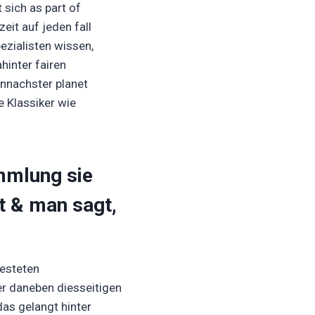
 sich as part of
it auf jeden fall
ezialisten wissen,
hinter fairen
nnachster planet
 Klassiker wie
mmlung sie
t & man sagt,
testeten
r daneben diesseitigen
das gelangt hinter