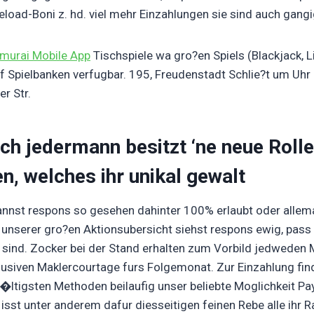
Reload-Boni z. hd. viel mehr Einzahlungen sie sind auch gangi
amurai Mobile App
Tischspiele wa gro?en Spiels (Blackjack, Li
of Spielbanken verfugbar. 195, Freudenstadt Schlie?t um Uhr 
r Str.
h jedermann besitzt ‘ne neue Rolle
en, welches ihr unikal gewalt
annst respons so gesehen dahinter 100% erlaubt oder allem
 unserer gro?en Aktionsubersicht siehst respons ewig, pas
ch sind. Zocker bei der Stand erhalten zum Vorbild jedweden
lusiven Maklercourtage furs Folgemonat. Zur Einzahlung find
a�ltigsten Methoden beilaufig unser beliebte Moglichkeit Pa
h isst unter anderem dafur diesseitigen feinen Rebe alle ih