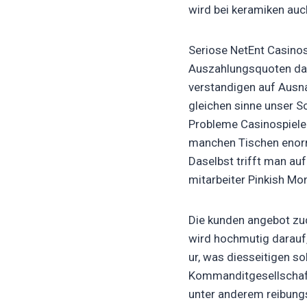
wird bei keramiken auch
Seriose NetEnt Casinos 
Auszahlungsquoten das
verstandigen auf Ausn
gleichen sinne unser S
Probleme Casinospiele 
manchen Tischen enorm 
Daselbst trifft man auf 
mitarbeiter Pinkish Mo
Die kunden angebot zud
wird hochmutig darauf,
ur, was diesseitigen s
Kommanditgesellschaft 
unter anderem reibungs