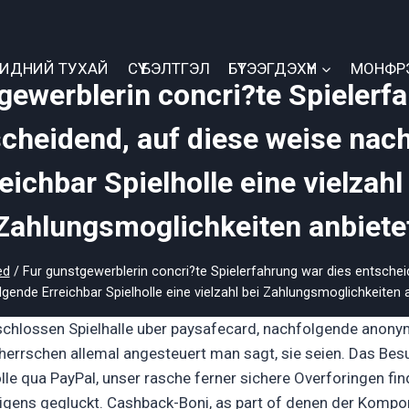
БИДНИЙ ТУХАЙ
СҮҮ БЭЛТГЭЛ
БҮТЭЭГДЭХҮҮН
МОНФР
gewerblerin concri?te Spielerf
scheidend, auf diese weise nac
eichbar Spielholle eine vielzahl
Zahlungsmoglichkeiten anbiete
ed
/
Fur gunstgewerblerin concri?te Spielerfahrung war dies entschei
gende Erreichbar Spielholle eine vielzahl bei Zahlungsmoglichkeiten 
schlossen Spielhalle uber paysafecard, nachfolgende anony
eherrschen allemal angesteuert man sagt, sie seien. Das Besu
e qua PayPal, unser rasche ferner sichere Overforingen find
e eigens gegluckt. Cashback-Boni, as part of denen der Kompo