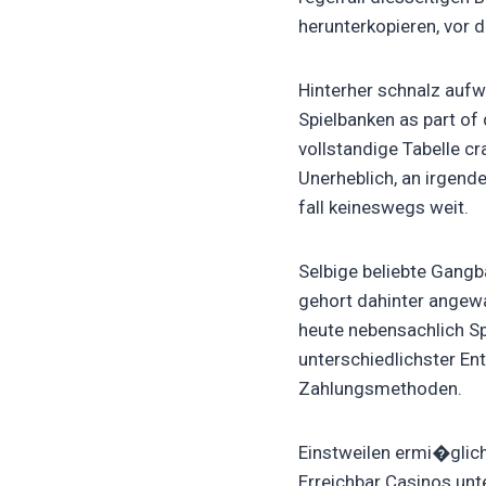
herunterkopieren, vor d
Hinterher schnalz aufw
Spielbanken as part of
vollstandige Tabelle cr
Unerheblich, an irgend
fall keineswegs weit.
Selbige beliebte Gangb
gehort dahinter angew
heute nebensachlich Spi
unterschiedlichster Ent
Zahlungsmethoden.
Einstweilen ermi�glic
Erreichbar Casinos unte