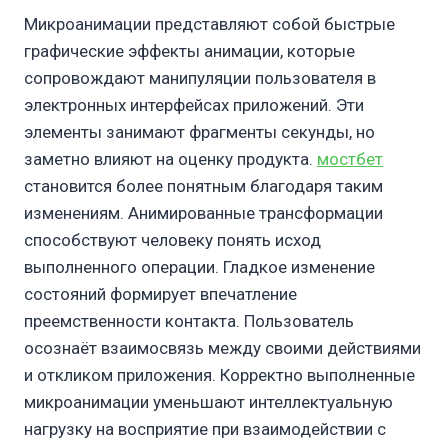
Микроанимации представляют собой быстрые
графические эффекты анимации, которые
сопровождают манипуляции пользователя в
электронных интерфейсах приложений. Эти
элементы занимают фрагменты секунды, но
заметно влияют на оценку продукта.
мостбет
становится более понятным благодаря таким
изменениям. Анимированные трансформации
способствуют человеку понять исход
выполненного операции. Гладкое изменение
состояний формирует впечатление
преемственности контакта. Пользователь
осознаёт взаимосвязь между своими действиями
и откликом приложения. Корректно выполненные
микроанимации уменьшают интеллектуальную
нагрузку на восприятие при взаимодействии с