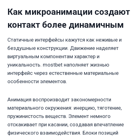
Как микроанимации создают
контакт более динамичным
Статичные интерфейсы кажутся как неживые и
бездушные конструкции. Движение наделяет
виртуальным компонентам характер и
уникальность. mostbet наполняет жизнью
интерфейс через естественные материальные
особенности элементов.
Анимация воспроизводит закономерности
материального окружения: инерцию, тяготение,
пружинистость веществ. Элемент немного
отскакивает при касании, создавая впечатление
физического взаимодействия. Блоки позиций