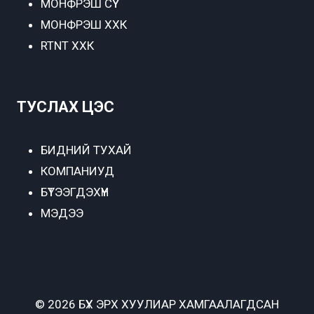
МОНФРЭШ СҮҮ
МОНФРЭШ ХХК
RTNT ХХК
ТУСЛАХ ЦЭС
БИДНИЙ ТУХАЙ
КОМПАНИУД
БҮТЭЭГДЭХҮҮН
МЭДЭЭ
© 2026 БҮХ ЭРХ ХУУЛИАР ХАМГААЛАГДСАН