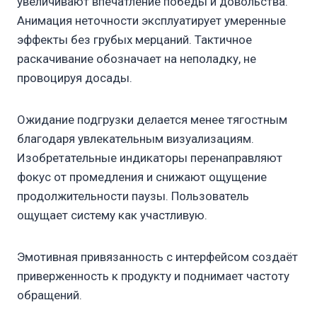
увеличивают впечатление победы и довольства.
Анимация неточности эксплуатирует умеренные
эффекты без грубых мерцаний. Тактичное
раскачивание обозначает на неполадку, не
провоцируя досады.
Ожидание подгрузки делается менее тягостным
благодаря увлекательным визуализациям.
Изобретательные индикаторы перенаправляют
фокус от промедления и снижают ощущение
продолжительности паузы. Пользователь
ощущает систему как участливую.
Эмотивная привязанность с интерфейсом создаёт
приверженность к продукту и поднимает частоту
обращений.