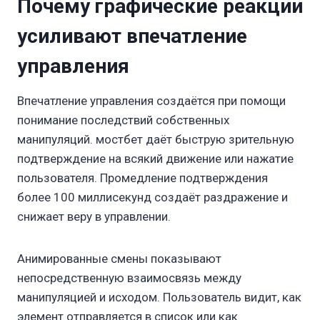
Почему графические реакции
усиливают впечатление
управления
Впечатление управления создаётся при помощи
понимание последствий собственных
манипуляций. мостбет даёт быструю зрительную
подтверждение на всякий движение или нажатие
пользователя. Промедление подтверждения
более 100 миллисекунд создаёт раздражение и
снижает веру в управлении.
Анимированные смены показывают
непосредственную взаимосвязь между
манипуляцией и исходом. Пользователь видит, как
элемент отправляется в список или как