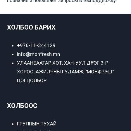
познание и повышает запросы в техподдержку.
ХОЛБОО БАРИХ
+
976-11-344129
info@monfresh.mn
УЛААНБААТАР ХОТ,
ХАН-УУЛ ДҮҮРЭГ 3-Р
ХОРОО, АЖИЛЧНЫ ГУДАМЖ, "МОНФРЭШ"
ЦОГЦОЛБОР
ХОЛБООС
ГРУППЫН ТУХАЙ