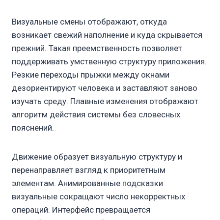
Визуальные смены отображают, откуда
возникает свежий наполнение и куда скрывается
прежний. Такая преемственность позволяет
поддерживать умственную структуру приложения.
Резкие переходы прыжки между окнами
дезориентируют человека и заставляют заново
изучать среду. Плавные изменения отображают
алгоритм действия системы без словесных
пояснений.
Движение образует визуальную структуру и
перенаправляет взгляд к приоритетным
элементам. Анимированные подсказки
визуальные сокращают число некорректных
операций. Интерфейс превращается