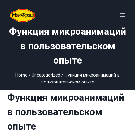
Skip
to
content
Функция микроанимаций
в пользовательском
опыте
Home
/
Uncategorized
/
Функция микроанимаций в
пользовательском опыте
Функция микроанимаций
в пользовательском
опыте