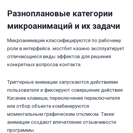
Разноплановые категории
микроанимаций и их задачи
Микроанимации классифицируются по рабочему
роли в интерфейсе. мостбет казино эксплуатирует
отличающиеся виды эффектов для решения
конкретных вопросов контакта.
Триггерные анимации запускаются действиями
пользователя и фиксируют совершение действия.
Касание клавиши, переключение переключателя
или отбор объекта комбинируются
моментальным графическим откликом. Такие
анимации создают впечатление отзывчивости
программы.