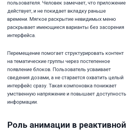
пользователя. Человек замечает, что приложение
действует, и не покидает вкладку раньше
времени. Мягкое раскрытие невидимых меню
раскрывает имеющиеся варианты без засорения
интерфейса.
Перемещение помогает структурировать контент
на тематические группы через постепенное
появление блоков. Пользователь усваивает
сведения дозами, а не старается охватить целый
интерфейс сразу. Такая компоновка понижает
умственную напряжение и повышает доступность
информации.
Роль анимации в реактивной