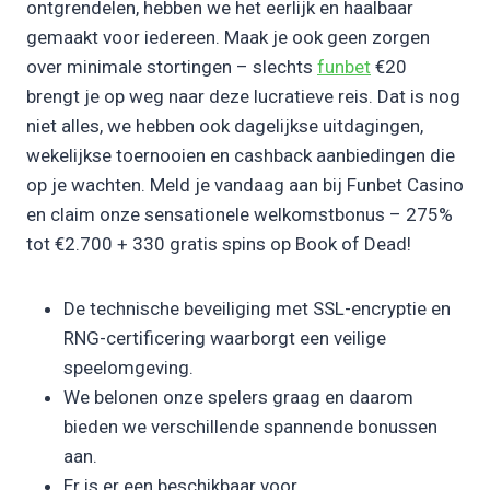
ontgrendelen, hebben we het eerlijk en haalbaar
gemaakt voor iedereen. Maak je ook geen zorgen
over minimale stortingen – slechts
funbet
€20
brengt je op weg naar deze lucratieve reis. Dat is nog
niet alles, we hebben ook dagelijkse uitdagingen,
wekelijkse toernooien en cashback aanbiedingen die
op je wachten. Meld je vandaag aan bij Funbet Casino
en claim onze sensationele welkomstbonus – 275%
tot €2.700 + 330 gratis spins op Book of Dead!
De technische beveiliging met SSL-encryptie en
RNG-certificering waarborgt een veilige
speelomgeving.
We belonen onze spelers graag en daarom
bieden we verschillende spannende bonussen
aan.
Er is er een beschikbaar voor