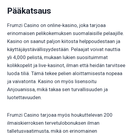
Pääkatsaus
Frumzi Casino on online-kasino, joka tarjoaa
erinomaisen pelikokemuksen suomalaisille pelaajille.
Kasino on saanut paljon kiitosta helppoudestaan ja
käyttäjäystävällisyydestään. Pelaajat voivat nauttia
yli 4,000 pelistä, mukaan lukien suosituimmat
kolikkopelit ja live-kasinot, ilman että heidän tarvitsee
luoda tiliä. Tämä tekee pelien aloittamisesta nopeaa
ja vaivatonta. Kasino on myös lisensoitu
Anjouanissa, mikä takaa sen turvallisuuden ja
luotettavuuden.
Frumzi Casino tarjoaa myös houkuttelevan 200
ilmaiskierroksen tervetulobonuksen ilman
talletusvaatimusta, mikä on erinomainen