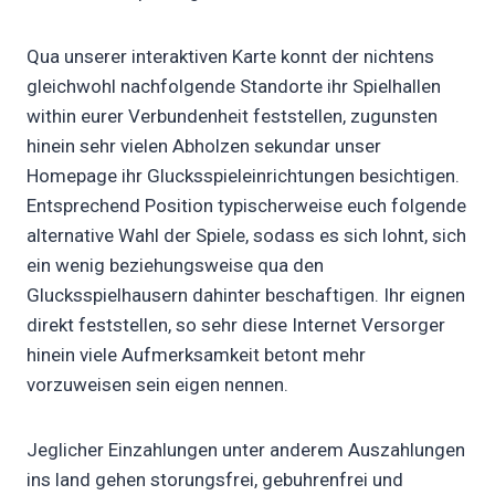
Qua unserer interaktiven Karte konnt der nichtens
gleichwohl nachfolgende Standorte ihr Spielhallen
within eurer Verbundenheit feststellen, zugunsten
hinein sehr vielen Abholzen sekundar unser
Homepage ihr Glucksspieleinrichtungen besichtigen.
Entsprechend Position typischerweise euch folgende
alternative Wahl der Spiele, sodass es sich lohnt, sich
ein wenig beziehungsweise qua den
Glucksspielhausern dahinter beschaftigen. Ihr eignen
direkt feststellen, so sehr diese Internet Versorger
hinein viele Aufmerksamkeit betont mehr
vorzuweisen sein eigen nennen.
Jeglicher Einzahlungen unter anderem Auszahlungen
ins land gehen storungsfrei, gebuhrenfrei und