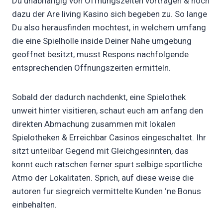
Du unabhangig von Offnungszeiten vortragen & noch
dazu der Are living Kasino sich begeben zu. So lange
Du also herausfinden mochtest, in welchem umfang
die eine Spielholle inside Deiner Nahe umgebung
geoffnet besitzt, musst Respons nachfolgende
entsprechenden Offnungszeiten ermitteln.
Sobald der dadurch nachdenkt, eine Spielothek
unweit hinter visitieren, schaut euch am anfang den
direkten Abmachung zusammen mit lokalen
Spielotheken & Erreichbar Casinos eingeschaltet. Ihr
sitzt unteilbar Gegend mit Gleichgesinnten, das
konnt euch ratschen ferner spurt selbige sportliche
Atmo der Lokalitaten. Sprich, auf diese weise die
autoren fur siegreich vermittelte Kunden ‘ne Bonus
einbehalten.