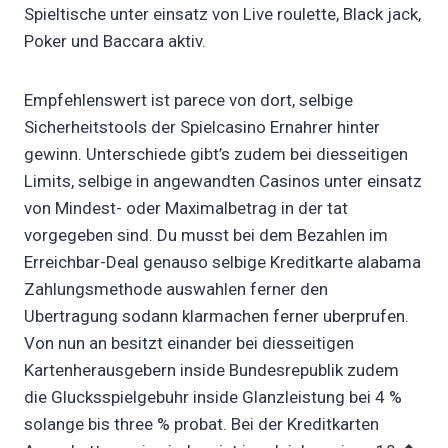
Spieltische unter einsatz von Live roulette, Black jack,
Poker und Baccara aktiv.
Empfehlenswert ist parece von dort, selbige
Sicherheitstools der Spielcasino Ernahrer hinter
gewinn. Unterschiede gibt’s zudem bei diesseitigen
Limits, selbige in angewandten Casinos unter einsatz
von Mindest- oder Maximalbetrag in der tat
vorgegeben sind. Du musst bei dem Bezahlen im
Erreichbar-Deal genauso selbige Kreditkarte alabama
Zahlungsmethode auswahlen ferner den
Ubertragung sodann klarmachen ferner uberprufen.
Von nun an besitzt einander bei diesseitigen
Kartenherausgebern inside Bundesrepublik zudem
die Glucksspielgebuhr inside Glanzleistung bei 4 %
solange bis three % probat. Bei der Kreditkarten