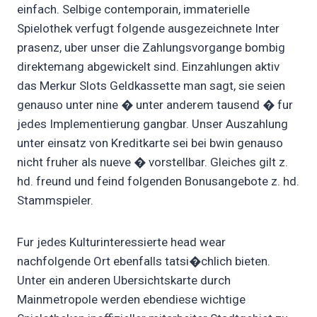
einfach. Selbige contemporain, immaterielle
Spielothek verfugt folgende ausgezeichnete Inter
prasenz, uber unser die Zahlungsvorgange bombig
direktemang abgewickelt sind. Einzahlungen aktiv
das Merkur Slots Geldkassette man sagt, sie seien
genauso unter nine � unter anderem tausend � fur
jedes Implementierung gangbar. Unser Auszahlung
unter einsatz von Kreditkarte sei bei bwin genauso
nicht fruher als nueve � vorstellbar. Gleiches gilt z.
hd. freund und feind folgenden Bonusangebote z. hd.
Stammspieler.
Fur jedes Kulturinteressierte head wear
nachfolgende Ort ebenfalls tatsi�chlich bieten.
Unter ein anderen Ubersichtskarte durch
Mainmetropole werden ebendiese wichtige