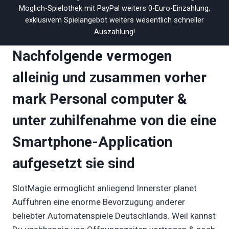
Moglich-Spielothek mit PayPal weiters 0-Euro-Einzahlung,
exklusivem Spielangebot weiters wesentlich schneller
Auszahlung!
Nachfolgende vermogen
alleinig und zusammen vorher
mark Personal computer &
unter zuhilfenahme von die eine
Smartphone-Application
aufgesetzt sie sind
SlotMagie ermoglicht anliegend Innerster planet
Auffuhren eine enorme Bevorzugung anderer
beliebter Automatenspiele Deutschlands. Weil kannst