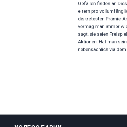
Gefallen finden an Dies
eltern pro vollumfängl
diskretesten Prämie-Ar
vermag man immer wie
sagt, sie seien Freisp
Aktionen. Hat man sein
nebensächlich via dem 