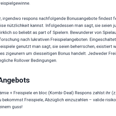
reispielgewinne.
ir, irgendwo respons nachfolgende Bonusangebote findest f
se nützlichkeit kannst. Infolgedessen man sagt, sie seien j
irklich so beliebt as part of Spielern. Bewunderer von Spie
orschung nach lukrativen Freispielangeboten. Eingeschaltet
ispiele genutzt man sagt, sie seien beherrschen, existiert 
 es zigeunern um diesseitigen Bonus handelt. Jedweder Frei
gliche Rollover Bedingungen.
 Angebots
ie + Freispiele en bloc (Kombi-Deal) Respons zahlst ihr (
u bekommst Freispiele, Abzüglich einzuzahlen – valide risiko
 einem guss!