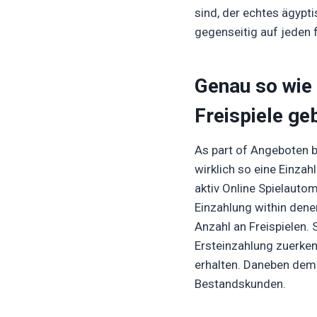
sind, der echtes ägypti
gegenseitig auf jeden f
Genau so wie 
Freispiele ge
As part of Angeboten b
wirklich so eine Einza
aktiv Online Spielauto
Einzahlung within dene
Anzahl an Freispielen. 
Ersteinzahlung zuerken
erhalten. Daneben dem
Bestandskunden.