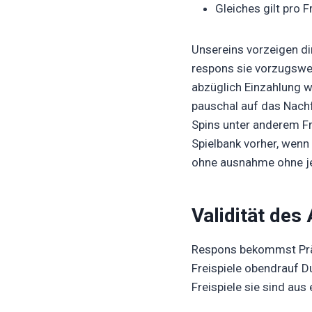
Gleiches gilt pro F
Unsereins vorzeigen d
respons sie vorzugswei
abzüglich Einzahlung w
pauschal auf das Nachf
Spins unter anderem Fre
Spielbank vorher, wenn
ohne ausnahme ohne je
Validität des
Respons bekommst Präm
Freispiele obendrauf D
Freispiele sie sind aus