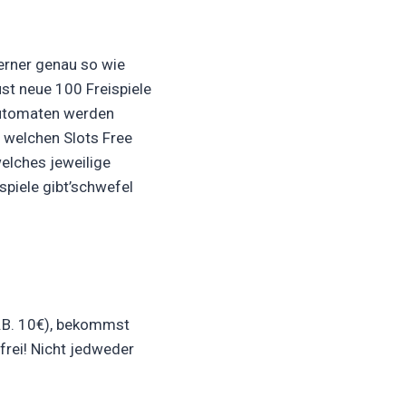
erner genau so wie
ust neue 100 Freispiele
lautomaten werden
 welchen Slots Free
welches jeweilige
spiele gibt’schwefel
z.B. 10€), bekommst
frei! Nicht jedweder