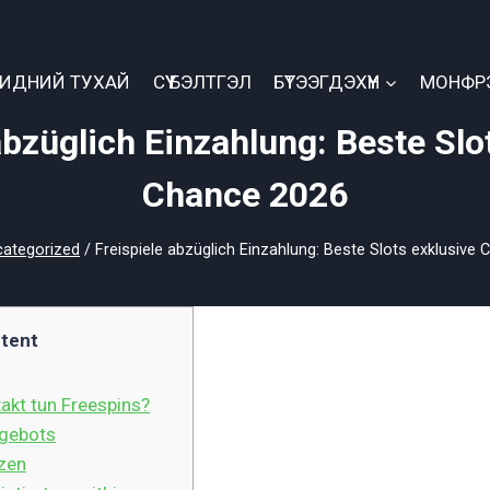
БИДНИЙ ТУХАЙ
СҮҮ БЭЛТГЭЛ
БҮТЭЭГДЭХҮҮН
МОНФР
abzüglich Einzahlung: Beste Slo
Chance 2026
ategorized
/
Freispiele abzüglich Einzahlung: Beste Slots exklusive
tent
akt tun Freespins?
ngebots
tzen