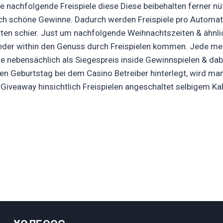
e nachfolgende Freispiele diese Diese beibehalten ferner nüt
ich schöne Gewinne. Dadurch werden Freispiele pro Automate
ten schier. Just um nachfolgende Weihnachtszeiten & ähnli
der within den Genuss durch Freispielen kommen. Jede m
iele nebensächlich als Siegespreis inside Gewinnspielen & da
en Geburtstag bei dem Casino Betreiber hinterlegt, wird m
Giveaway hinsichtlich Freispielen angeschaltet selbigem Ka