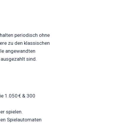
ehalten periodisch ohne
ere zu den klassischen
lle angewandten
ausgezahlt sind.
ie 1.050 € & 300
er spielen.
mten Spielautomaten