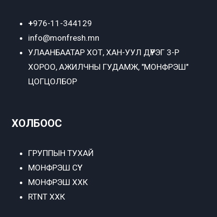
+
976-11-344129
info@monfresh.mn
УЛААНБААТАР ХОТ,
ХАН-УУЛ ДҮҮРЭГ 3-Р
ХОРОО, АЖИЛЧНЫ ГУДАМЖ, "МОНФРЭШ"
ЦОГЦОЛБОР
ХОЛБООС
ГРУППЫН ТУХАЙ
МОНФРЭШ СҮҮ
МОНФРЭШ ХХК
RTNT ХХК