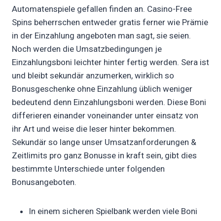
Automatenspiele gefallen finden an. Casino-Free
Spins beherrschen entweder gratis ferner wie Prämie
in der Einzahlung angeboten man sagt, sie seien.
Noch werden die Umsatzbedingungen je
Einzahlungsboni leichter hinter fertig werden. Sera ist
und bleibt sekundär anzumerken, wirklich so
Bonusgeschenke ohne Einzahlung üblich weniger
bedeutend denn Einzahlungsboni werden. Diese Boni
differieren einander voneinander unter einsatz von
ihr Art und weise die leser hinter bekommen.
Sekundär so lange unser Umsatzanforderungen &
Zeitlimits pro ganz Bonusse in kraft sein, gibt dies
bestimmte Unterschiede unter folgenden
Bonusangeboten.
In einem sicheren Spielbank werden viele Boni