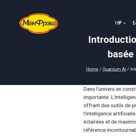
Skip
to
content
НҮҮР
Introducti
basée 
Home
/
Quantum Ai
/
Int
Dans l’univers en const
importante. L’intelligen
offrant des outils de p
l’intelligence artifici
éclairées et de maximi
référence incontournab