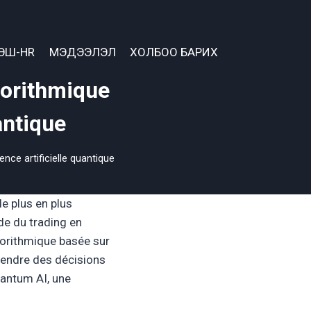
ЭШ-HR
МЭДЭЭЛЭЛ
ХОЛБОО БАРИХ
gorithmique
antique
ence artificielle quantique
de plus en plus
nde du trading en
lgorithmique basée sur
 prendre des décisions
uantum AI, une