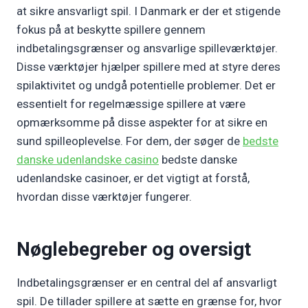
at sikre ansvarligt spil. I Danmark er der et stigende
fokus på at beskytte spillere gennem
indbetalingsgrænser og ansvarlige spilleværktøjer.
Disse værktøjer hjælper spillere med at styre deres
spilaktivitet og undgå potentielle problemer. Det er
essentielt for regelmæssige spillere at være
opmærksomme på disse aspekter for at sikre en
sund spilleoplevelse. For dem, der søger de
bedste
danske udenlandske casino
bedste danske
udenlandske casinoer, er det vigtigt at forstå,
hvordan disse værktøjer fungerer.
Nøglebegreber og oversigt
Indbetalingsgrænser er en central del af ansvarligt
spil. De tillader spillere at sætte en grænse for, hvor