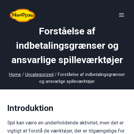
Skip
to
content
Forståelse af
indbetalingsgrænser og
ansvarlige spilleværktøjer
Home
/
Uncategorized
/
Forståelse af indbetalingsgrænser
og ansvarlige spilleværktøjer
Introduktion
Spil kan være en underholdende aktivitet, men det er
vigtigt at forstå de værktøjer, der er tilgængelige for