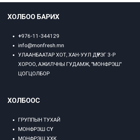
ХОЛБОО БАРИХ
+
976-11-344129
info@monfresh.mn
УЛААНБААТАР ХОТ,
ХАН-УУЛ ДҮҮРЭГ 3-Р
ХОРОО, АЖИЛЧНЫ ГУДАМЖ, "МОНФРЭШ"
ЦОГЦОЛБОР
ХОЛБООС
ГРУППЫН ТУХАЙ
МОНФРЭШ СҮҮ
МОНФРЭШ ХХК