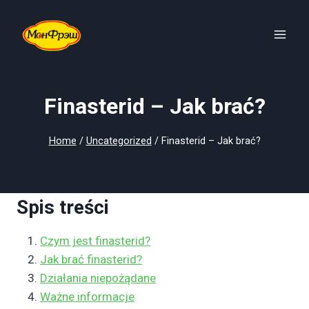
Skip
to
content
Finasterid – Jak brać?
Home
/
Uncategorized
/
Finasterid – Jak brać?
Spis treści
Czym jest finasterid?
Jak brać finasterid?
Działania niepożądane
Ważne informacje