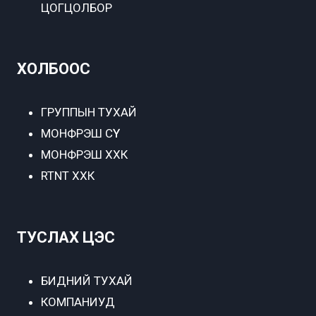
ЦОГЦОЛБОР
ХОЛБООС
ГРУППЫН ТУХАЙ
МОНФРЭШ СҮҮ
МОНФРЭШ ХХК
RTNT ХХК
ТУСЛАХ ЦЭС
БИДНИЙ ТУХАЙ
КОМПАНИУД