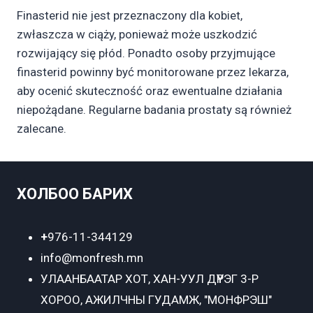
Finasterid nie jest przeznaczony dla kobiet,
zwłaszcza w ciąży, ponieważ może uszkodzić
rozwijający się płód. Ponadto osoby przyjmujące
finasterid powinny być monitorowane przez lekarza,
aby ocenić skuteczność oraz ewentualne działania
niepożądane. Regularne badania prostaty są również
zalecane.
ХОЛБОО БАРИХ
+
976-11-344129
info@monfresh.mn
УЛААНБААТАР ХОТ,
ХАН-УУЛ ДҮҮРЭГ 3-Р
ХОРОО, АЖИЛЧНЫ ГУДАМЖ, "МОНФРЭШ"