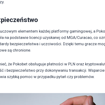
zy.
ezpieczeństwo
luczowym elementem każdej platformy gamingowej, a Pokob
ła na podstawie licencji uzyskanej od MGA/Curacao, co ozn
rdy bezpieczeństwa i uczciwości. Dzięki temu gracze mogą
owe są chronione.
eć, że Pokobet obsługuje płatności w PLN oraz kryptowalu
ć i bezpieczeństwo przy dokonywaniu transakcji. Wsparcie 
liwia szybką pomoc w przypadku pytań czy problemów.