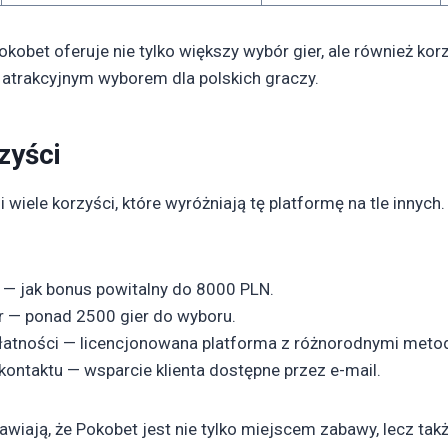
 Pokobet oferuje nie tylko większy wybór gier, ale również ko
 atrakcyjnym wyborem dla polskich graczy.
zyści
wiele korzyści, które wyróżniają tę platformę na tle innych.
 — jak bonus powitalny do 8000 PLN.
 — ponad 2500 gier do wyboru.
atności — licencjonowana platforma z różnorodnymi metod
ntaktu — wsparcie klienta dostępne przez e-mail.
awiają, że Pokobet jest nie tylko miejscem zabawy, lecz ta