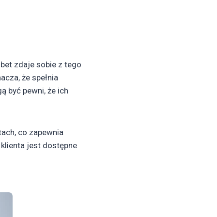
et zdaje sobie z tego
acza, że spełnia
 być pewni, że ich
tach, co zapewnia
klienta jest dostępne