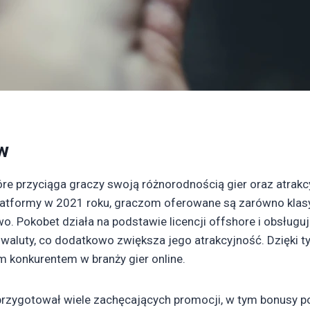
w
óre przyciąga graczy swoją różnorodnością gier oraz atra
tformy w 2021 roku, graczom oferowane są zarówno klasyc
o. Pokobet działa na podstawie licencji offshore i obsług
towaluty, co dodatkowo zwiększa jego atrakcyjność. Dzięki
ym konkurentem w branży gier online.
rzygotował wiele zachęcających promocji, w tym bonusy po