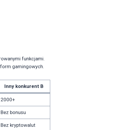
ferowanymi funkcjami.
atform gamingowych.
Inny konkurent B
2000+
Bez bonusu
Bez kryptowalut