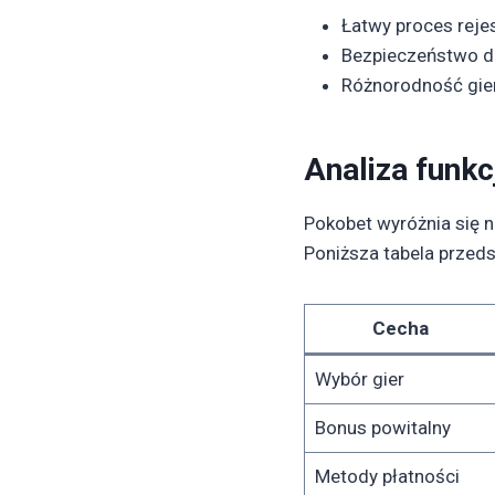
Łatwy proces rejes
Bezpieczeństwo 
Różnorodność gie
Analiza funkc
Pokobet wyróżnia się n
Poniższa tabela przed
Cecha
Wybór gier
Bonus powitalny
Metody płatności