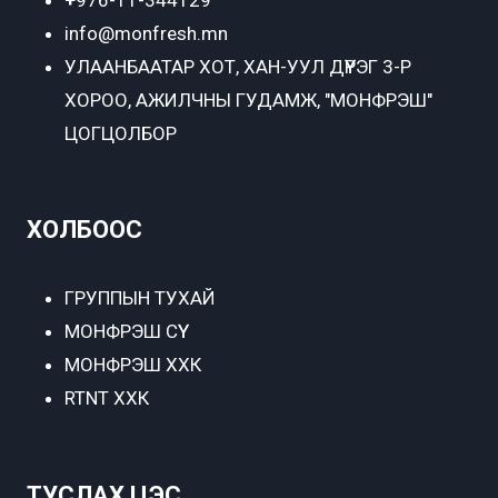
info@monfresh.mn
УЛААНБААТАР ХОТ,
ХАН-УУЛ ДҮҮРЭГ 3-Р
ХОРОО, АЖИЛЧНЫ ГУДАМЖ, "МОНФРЭШ"
ЦОГЦОЛБОР
ХОЛБООС
ГРУППЫН ТУХАЙ
МОНФРЭШ СҮҮ
МОНФРЭШ ХХК
RTNT ХХК
ТУСЛАХ ЦЭС