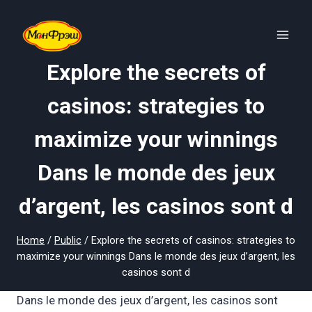
Skip
to
content
Explore the secrets of
casinos: strategies to
maximize your winnings
Dans le monde des jeux
d’argent, les casinos sont d
Home
/
Public
/
Explore the secrets of casinos: strategies to
maximize your winnings Dans le monde des jeux d’argent, les
casinos sont d
Dans le monde des jeux d’argent, les casinos sont