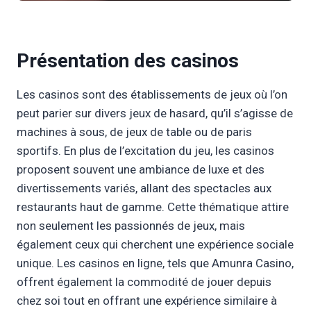
Présentation des casinos
Les casinos sont des établissements de jeux où l’on
peut parier sur divers jeux de hasard, qu’il s’agisse de
machines à sous, de jeux de table ou de paris
sportifs. En plus de l’excitation du jeu, les casinos
proposent souvent une ambiance de luxe et des
divertissements variés, allant des spectacles aux
restaurants haut de gamme. Cette thématique attire
non seulement les passionnés de jeux, mais
également ceux qui cherchent une expérience sociale
unique. Les casinos en ligne, tels que Amunra Casino,
offrent également la commodité de jouer depuis
chez soi tout en offrant une expérience similaire à