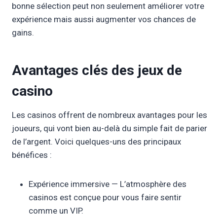
bonne sélection peut non seulement améliorer votre
expérience mais aussi augmenter vos chances de
gains.
Avantages clés des jeux de
casino
Les casinos offrent de nombreux avantages pour les
joueurs, qui vont bien au-delà du simple fait de parier
de l’argent. Voici quelques-uns des principaux
bénéfices :
Expérience immersive — L’atmosphère des
casinos est conçue pour vous faire sentir
comme un VIP.