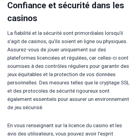
Confiance et sécurité dans les
casinos
La fiabilité et la sécurité sont primordiales lorsqu’il
s’agit de casinos, qu’ils soient en ligne ou physiques.
Assurez-vous de jouer uniquement sur des
plateformes licenciées et régulées, car celles-ci sont
soumises à des contrôles réguliers pour garantir des
jeux équitables et la protection de vos données
personnelles. Des mesures telles que le cryptage SSL
et des protocoles de sécurité rigoureux sont
également essentiels pour assurer un environnement
de jeu sécurisé.
En vous renseignant sur la licence du casino et les
avis des utilisateurs, vous pouvez avoir l’esprit