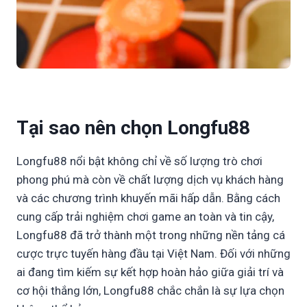
Tại sao nên chọn Longfu88
Longfu88 nổi bật không chỉ về số lượng trò chơi
phong phú mà còn về chất lượng dịch vụ khách hàng
và các chương trình khuyến mãi hấp dẫn. Bằng cách
cung cấp trải nghiệm chơi game an toàn và tin cậy,
Longfu88 đã trở thành một trong những nền tảng cá
cược trực tuyến hàng đầu tại Việt Nam. Đối với những
ai đang tìm kiếm sự kết hợp hoàn hảo giữa giải trí và
cơ hội thắng lớn, Longfu88 chắc chắn là sự lựa chọn