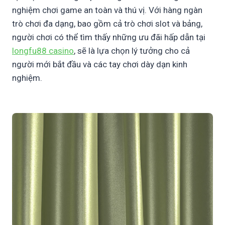
nghiệm chơi game an toàn và thú vị. Với hàng ngàn
trò chơi đa dạng, bao gồm cả trò chơi slot và bảng,
người chơi có thể tìm thấy những ưu đãi hấp dẫn tại
longfu88 casino
, sẽ là lựa chọn lý tưởng cho cả
người mới bắt đầu và các tay chơi dày dạn kinh
nghiệm.