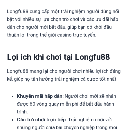
Longfu88 cung cấp một trải nghiệm người dùng nổi
bật với nhiều sự lựa chọn trò chơi và các ưu đãi hấp
dẫn cho người mới bắt đầu, giúp bạn có khởi đầu
thuận lợi trong thế giới casino trực tuyến.
Lợi ích khi chơi tại Longfu88
Longfu88 mang lại cho người chơi nhiều lợi ích đáng
kể, giúp họ tận hưởng trải nghiệm cá cược tốt nhất:
Khuyến mãi hấp dẫn:
Người chơi mới sẽ nhận
được 60 vòng quay miễn phí để bắt đầu hành
trình.
Các trò chơi trực tiếp:
Trải nghiệm chơi với
những người chia bài chuyên nghiệp trong môi