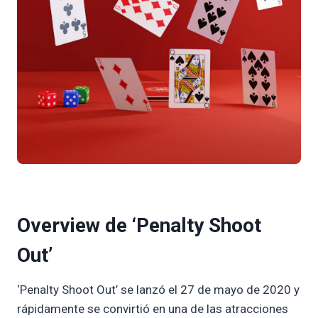
Overview de ‘Penalty Shoot
Out’
‘Penalty Shoot Out’ se lanzó el 27 de mayo de 2020 y
rápidamente se convirtió en una de las atracciones