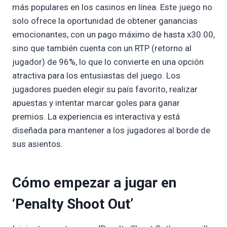
más populares en los casinos en línea. Este juego no
solo ofrece la oportunidad de obtener ganancias
emocionantes, con un pago máximo de hasta x30.00,
sino que también cuenta con un RTP (retorno al
jugador) de 96%, lo que lo convierte en una opción
atractiva para los entusiastas del juego. Los
jugadores pueden elegir su país favorito, realizar
apuestas y intentar marcar goles para ganar
premios. La experiencia es interactiva y está
diseñada para mantener a los jugadores al borde de
sus asientos.
Cómo empezar a jugar en
‘Penalty Shoot Out’