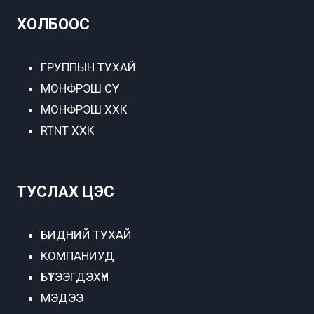
ХОЛБООС
ГРУППЫН ТУХАЙ
МОНФРЭШ СҮҮ
МОНФРЭШ ХХК
RTNT ХХК
ТУСЛАХ ЦЭС
БИДНИЙ ТУХАЙ
КОМПАНИУД
БҮТЭЭГДЭХҮҮН
МЭДЭЭ