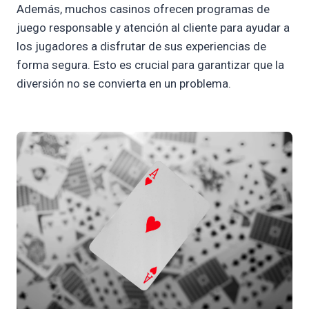
Además, muchos casinos ofrecen programas de
juego responsable y atención al cliente para ayudar a
los jugadores a disfrutar de sus experiencias de
forma segura. Esto es crucial para garantizar que la
diversión no se convierta en un problema.