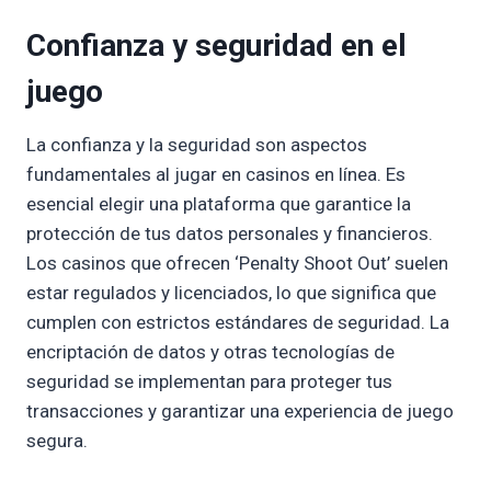
Confianza y seguridad en el
juego
La confianza y la seguridad son aspectos
fundamentales al jugar en casinos en línea. Es
esencial elegir una plataforma que garantice la
protección de tus datos personales y financieros.
Los casinos que ofrecen ‘Penalty Shoot Out’ suelen
estar regulados y licenciados, lo que significa que
cumplen con estrictos estándares de seguridad. La
encriptación de datos y otras tecnologías de
seguridad se implementan para proteger tus
transacciones y garantizar una experiencia de juego
segura.