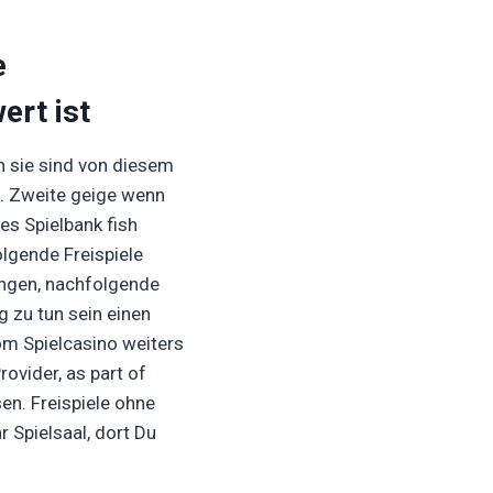
e
ert ist
n sie sind von diesem
t. Zweite geige wenn
es Spielbank fish
lgende Freispiele
gungen, nachfolgende
g zu tun sein einen
m Spielcasino weiters
ovider, as part of
en. Freispiele ohne
 Spielsaal, dort Du