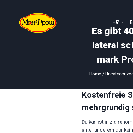
Skip
to
content
НҮҮР
Es gibt 4
lateral s
mark Pr
Home
/
Uncategorize
Kostenfreie S
mehrgrundig 
Du kannst in zig renom
unter anderem gar kei