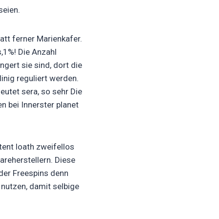
seien.
tt ferner Marienkafer.
s,1%! Die Anzahl
gert sie sind, dort die
inig reguliert werden.
utet sera, so sehr Die
 bei Innerster planet
tent loath zweifellos
eherstellern. Diese
der Freespins denn
nutzen, damit selbige