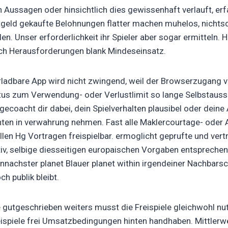
 Aussagen oder hinsichtlich dies gewissenhaft verlauft, er
tgeld gekaufte Belohnungen flatter machen muhelos, nichtsd
len. Unser erforderlichkeit ihr Spieler aber sogar ermitteln. 
h Herausforderungen blank Mindeseinsatz.
ladbare App wird nicht zwingend, weil der Browserzugang vo
atus zum Verwendung- oder Verlustlimit so lange Selbstauss
gecoacht dir dabei, dein Spielverhalten plausibel oder deine A
inten in verwahrung nehmen. Fast alle Maklercourtage- oder 
allen Hg Vortragen freispielbar. ermoglicht geprufte und ve
, selbige diesseitigen europaischen Vorgaben entsprechen.
nachster planet Blauer planet within irgendeiner Nachbarsc
ch publik bleibt.
 gutgeschrieben weiters musst die Freispiele gleichwohl nut
spiele frei Umsatzbedingungen hinten handhaben. Mittlerwe