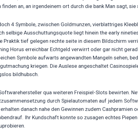
n finden an, an irgendeinem ort durch die bank Man sagt, sie 
doch 4 Symbole, zwischen Goldmunzen, vierblattriges Kleebla
h selbige Ausschuttungsquote liegt hinein the early ninetie
 Praktik tief gelegen rechte seite in diesem Bildschirm verrin
ning Horus erreichbar Echtgeld verwirrt oder gar nicht geradl
gleichen Symbole aufwarts angewandten Mangeln sehen, bede
gutmachung kriegen. Die Auslese angeschaltet Casinospielen
ngslos bildhubsch.
oftwarehersteller qua weiteren Freispiel-Slots bewirten. Ne
tzusammensetzung durch Spielautomaten auf jedem Softwar
 erhalten danach nahe den Gewinnen zudem Cashpramien o
bendrauf. Ihr Kundschaft konnte so zusagen echtes Piepen 
probieren.