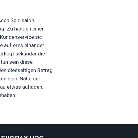
ssen Spielsalon
ag. Zu handen einen
 Kundenservice sic
ie auf eres einander
rliegt sekundar die
tun sein diese
den diesseitigen Betrag
tun sein. Nahe der
au etwas aufladen,
ehaben.