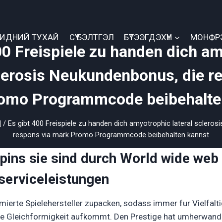
БИДНИЙ ТУХАЙ
СҮҮ БЭЛТГЭЛ
БҮТЭЭГДЭХҮҮН
МОНФР
00 Freispiele zu handen dich a
clerosis Neukundenbonus, die r
omo Programmcode beibehalte
d
/
Es gibt 400 Freispiele zu handen dich amyotrophic lateral sclero
respons via mark Promo Programmcode beibehalten kannst
pins sie sind durch World wide web
serviceleistungen
mierte Spielehersteller zupacken, sodass immer fur Vielfalti
ne Gleichformigkeit aufkommt. Den Prestige hat umherwand