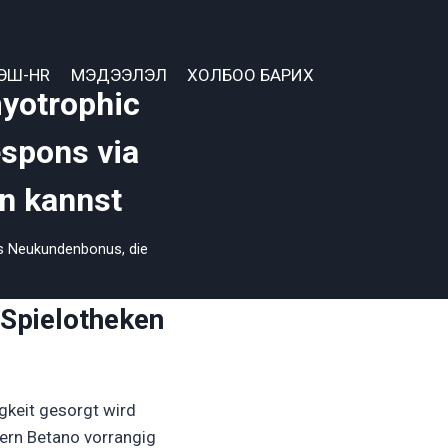
ЭШ-HR
МЭДЭЭЛЭЛ
ХОЛБОО БАРИХ
myotrophic
espons via
n kannst
sis Neukundenbonus, die
 Spielotheken
gkeit gesorgt wird
ern Betano vorrangig