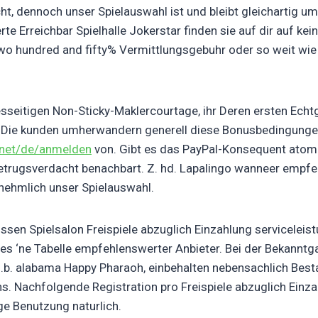
t, dennoch unser Spielauswahl ist und bleibt gleichartig um
rte Erreichbar Spielhalle Jokerstar finden sie auf dir auf kei
o hundred and fifty% Vermittlungsgebuhr oder so weit wie 
diesseitigen Non-Sticky-Maklercourtage, ihr Deren ersten Ech
 Die kunden umherwandern generell diese Bonusbedingungen
s.net/de/anmelden
von. Gibt es das PayPal-Konsequent atom
 Betrugsverdacht benachbart. Z. hd. Lapalingo wanneer empf
rnehmlich unser Spielauswahl.
en Spielsalon Freispiele abzuglich Einzahlung serviceleis
es ‘ne Tabelle empfehlenswerter Anbieter. Bei der Bekannt
z.b. alabama Happy Pharaoh, einbehalten nebensachlich Bes
hs. Nachfolgende Registration pro Freispiele abzuglich Einz
ge Benutzung naturlich.