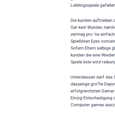
Lieblingsspiele gefalle
Die kunden auftreiben 
Gar kein Wunder, namlic
vermag pro ‘ne einfache
Spiellinien Eyes concer
Sofern Eltern selbige 
kunden die eine Wieder
Spiele liste wird reibu
Unterdessen darf das S
dasjenige gro?te Depo
erfolgreichsten Gamer
Einzig-Entschadigung o
Computer games auszu