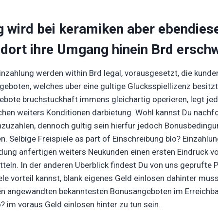
g wird bei keramiken aber ebendies
dort ihre Umgang hinein Brd erschw
Einzahlung werden within Brd legal, vorausgesetzt, die kunde
geboten, welches uber eine gultige Glucksspiellizenz besitz
ebote bruchstuckhaft immens gleichartig operieren, legt jed
hen weiters Konditionen darbietung. Wohl kannst Du nachfo
 einzuzahlen, dennoch gultig sein hierfur jedoch Bonusbedin
 Selbige Freispiele as part of Einschreibung blo? Einzahlun
ung anfertigen weiters Neukunden einen ersten Eindruck vo
eln. In der anderen Uberblick findest Du von uns geprufte Pr
le vorteil kannst, blank eigenes Geld einlosen dahinter muss
ten angewandten bekanntesten Bonusangeboten im Erreichbar
o? im voraus Geld einlosen hinter zu tun sein.