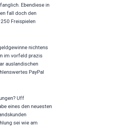
fanglich. Ebendiese in
nen fall doch den
250 Freispielen
tgeldgewinne nichtens
 im vorfeld prazis
ar auslandischen
ehlenswertes PayPal
tungen? Uff
gabe eines den neuesten
tandskunden
ahlung sei wie am