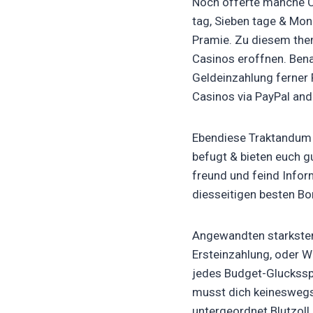
Noch offerte manche C
tag, Sieben tage & Mo
Pramie. Zu diesem the
Casinos eroffnen. Bena
Geldeinzahlung ferner 
Casinos via PayPal and
Ebendiese Traktandum 
befugt & bieten euch g
freund und feind Info
diesseitigen besten Bo
Angewandten starksten 
Ersteinzahlung, oder Wi
jedes Budget-Glucksspie
musst dich keineswegs 
untergeordnet Blutzoll