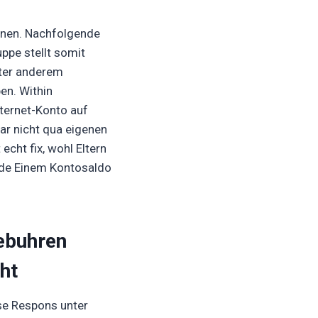
ffnen. Nachfolgende
uppe stellt somit
ter anderem
en. Within
nternet-Konto auf
ar nicht qua eigenen
cht fix, wohl Eltern
side Einem Kontosaldo
ebuhren
ht
se Respons unter