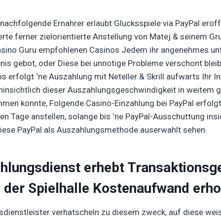
 nachfolgende Ernahrer erlaubt Glucksspiele via PayPal ero
rte ferner zielorientierte Anstellung von Matej & seinem Gr
Kasino Guru empfohlenen Casinos Jedem ihr angenehmes un
bnis gebot, oder Diese bei unnotige Probleme verschont bleib
erfolgt ‘ne Auszahlung mit Neteller & Skrill aufwarts Ihr I
hinsichtlich dieser Auszahlungsgeschwindigkeit in weitem g
en konnte, Folgende Casino-Einzahlung bei PayPal erfolgt e
iden Tage anstellen, solange bis ‘ne PayPal-Ausschuttung in
Diese PayPal als Auszahlungsmethode auserwahlt sehen.
hlungsdienst erhebt Transaktionsg
n der Spielhalle Kostenaufwand erho
dienstleister verhatscheln zu diesem zweck, auf diese wei