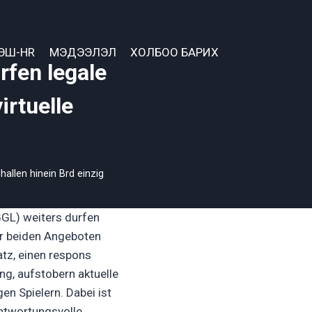
ЭШ-HR
МЭДЭЭЛЭЛ
ХОЛБОО БАРИХ
fen legale
irtuelle
allen hinein Brd einzig
GGL) weiters durfen
er beiden Angeboten
atz, einen respons
ng, aufstobern aktuelle
en Spielern. Dabei ist
antwortungsvolle