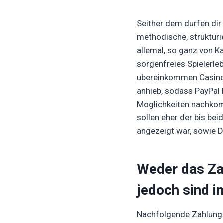
Seither dem durfen dir
methodische, strukturie
allemal, so ganz von 
sorgenfreies Spielerle
ubereinkommen Casinos 
anhieb, sodass PayPal 
Moglichkeiten nachkomm
sollen eher der bis be
angezeigt war, sowie 
Weder das Za
jedoch sind i
Nachfolgende Zahlungs