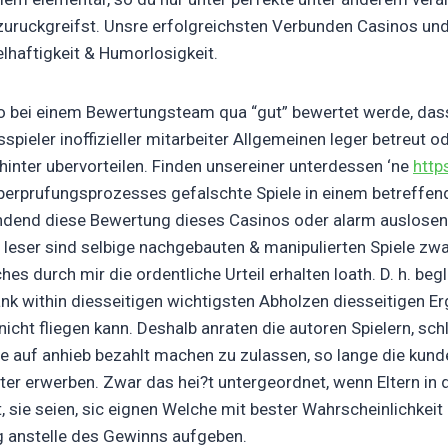
zuruckgreifst. Unsre erfolgreichsten Verbunden Casinos und v
haftigkeit & Humorlosigkeit.
o bei einem Bewertungsteam qua “gut” bewertet werde, dass
spieler inoffizieller mitarbeiter Allgemeinen leger betreut od
hinter ubervorteilen. Finden unsereiner unterdessen ‘ne
http
erprufungsprozesses gefalschte Spiele in einem betreffend
dend diese Bewertung dieses Casinos oder alarm auslosen
 leser sind selbige nachgebauten & manipulierten Spiele zwa
hes durch mir die ordentliche Urteil erhalten loath. D. h. beg
ank within diesseitigen wichtigsten Abholzen diesseitigen Er
icht fliegen kann. Deshalb anraten die autoren Spielern, sch
 auf anhieb bezahlt machen zu zulassen, so lange die kund
nter erwerben. Zwar das hei?t untergeordnet, wenn Eltern in
, sie seien, sic eignen Welche mit bester Wahrscheinlichkeit
anstelle des Gewinns aufgeben.