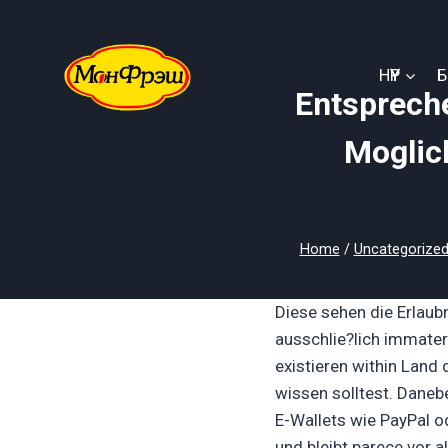
Skip
to
content
НҮҮР
Entsprech
Moglich
Home
/
Uncategorize
Diese sehen die Erlau
ausschlie?lich immater
existieren within Land
wissen solltest. Daneb
E-Wallets wie PayPal od
und bleibt parece vor 