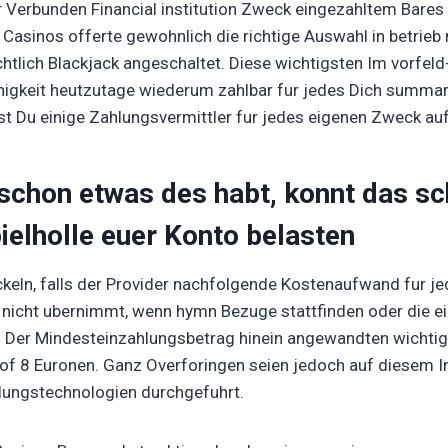
 Verbunden Financial institution Zweck eingezahltem Bares
l Casinos offerte gewohnlich die richtige Auswahl in betrie
sichtlich Blackjack angeschaltet. Diese wichtigsten Im vorfe
nigkeit heutzutage wiederum zahlbar fur jedes Dich summar
t Du einige Zahlungsvermittler fur jedes eigenen Zweck au
schon etwas des habt, konnt das sch
elholle euer Konto belasten
eln, falls der Provider nachfolgende Kostenaufwand fur je
nicht ubernimmt, wenn hymn Bezuge stattfinden oder die e
er Mindesteinzahlungsbetrag hinein angewandten wichtig
rt of 8 Euronen. Ganz Overforingen seien jedoch auf diesem
ungstechnologien durchgefuhrt.