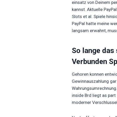
einsatz von Deinem per
kannst. Aktuelle PayPa
Slots et al. Spiele hin
PayPal hatte meine we
langsam erwahnt, muss
So lange das 
Verbunden Spi
Gehoren konnen entwick
Gewinnauszahlung gar 
Wahrungsumrechnung. D
inside Brd liegt as pa
moderner Verschlussel