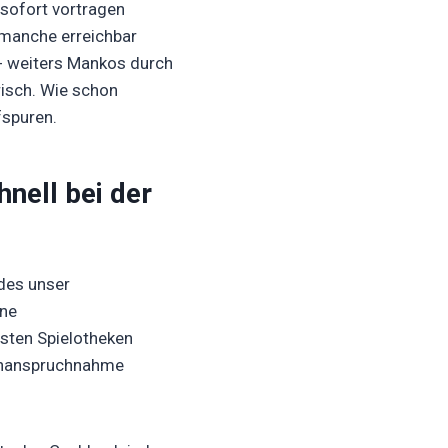
 sofort vortragen
b manche erreichbar
ld- weiters Mankos durch
isch. Wie schon
fspuren.
nell bei der
des unser
ine
sten Spielotheken
 Inanspruchnahme