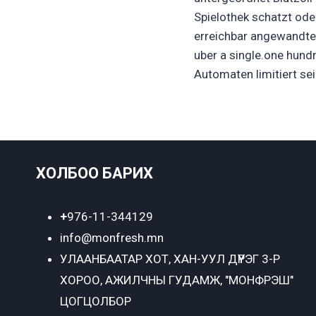
Spielothek schatzt ode
erreichbar angewandten
uber a single.one hund
Automaten limitiert sei
ХОЛБОО БАРИХ
+
976-11-344129
info@monfresh.mn
УЛААНБААТАР ХОТ,
ХАН-УУЛ ДҮҮРЭГ 3-Р
ХОРОО, АЖИЛЧНЫ ГУДАМЖ, "МОНФРЭШ"
ЦОГЦОЛБОР