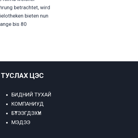
hrung betrachtet, wird
ielotheken bieten nun
lange bis 80
ТУСЛАХ ЦЭС
БИДНИЙ ТУХАЙ
КОМПАНИУД
БҮТЭЭГДЭХҮҮН
МЭДЭЭ