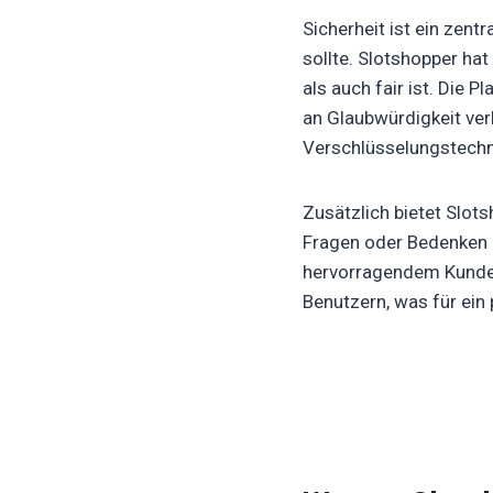
Sicherheit ist ein zent
sollte. Slotshopper ha
als auch fair ist. Die 
an Glaubwürdigkeit ver
Verschlüsselungstechno
Zusätzlich bietet Slot
Fragen oder Bedenken 
hervorragendem Kundens
Benutzern, was für ein 