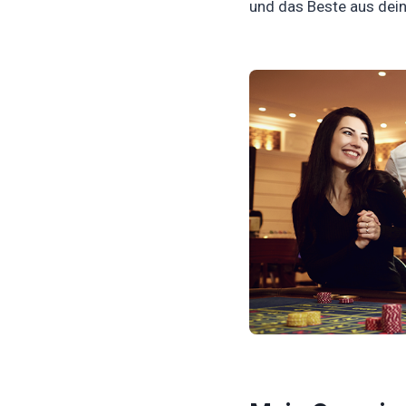
und das Beste aus dein