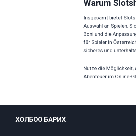
Warum Slots
Insgesamt bietet Slots
Auswahl an Spielen, Si
Boni und die Anpassun
für Spieler in Österrei
sicheres und unterhalts
Nutze die Möglichkeit,
Abenteuer im Online-Gl
ХОЛБОО БАРИХ