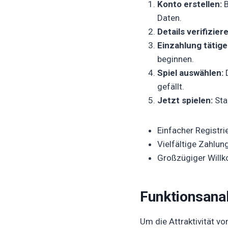
Konto erstellen:
B
Daten.
Details verifizier
Einzahlung tätige
beginnen.
Spiel auswählen:
D
gefällt.
Jetzt spielen:
Sta
Einfacher Registr
Vielfältige Zahlu
Großzügiger Will
Funktionsana
Um die Attraktivität vo