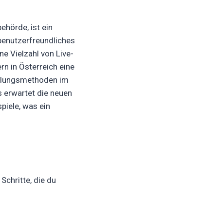
ehörde, ist ein
benutzerfreundliches
ne Vielzahl von Live-
rn in Österreich eine
ahlungsmethoden im
 erwartet die neuen
piele, was ein
Schritte, die du