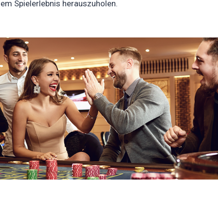
em Spielerlebnis herauszuholen.