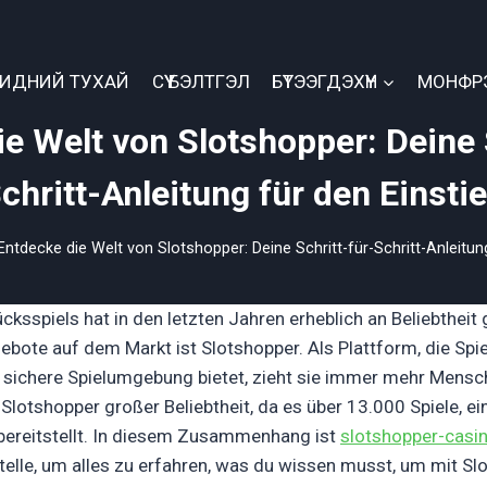
БИДНИЙ ТУХАЙ
СҮҮ БЭЛТГЭЛ
БҮТЭЭГДЭХҮҮН
МОНФР
e Welt von Slotshopper: Deine 
chritt-Anleitung für den Einsti
Entdecke die Welt von Slotshopper: Deine Schritt-für-Schritt-Anleitun
cksspiels hat in den letzten Jahren erheblich an Beliebthei
bote auf dem Markt ist Slotshopper. Als Plattform, die Spiel
 sichere Spielumgebung bietet, zieht sie immer mehr Mensc
 Slotshopper großer Beliebtheit, da es über 13.000 Spiele, ei
bereitstellt. In diesem Zusammenhang ist
slotshopper-casin
elle, um alles zu erfahren, was du wissen musst, um mit Sl