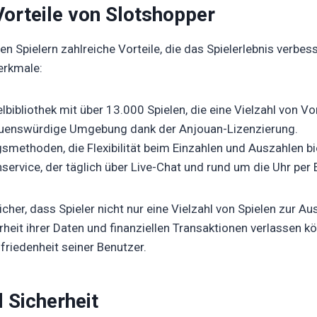
orteile von Slotshopper
en Spielern zahlreiche Vorteile, die das Spielerlebnis verbess
erkmale:
bibliothek mit über 13.000 Spielen, die eine Vielzahl von Vo
auenswürdige Umgebung dank der Anjouan-Lizenzierung.
gsmethoden, die Flexibilität beim Einzahlen und Auszahlen bi
service, der täglich über Live-Chat und rund um die Uhr per E
sicher, dass Spieler nicht nur eine Vielzahl von Spielen zur 
rheit ihrer Daten und finanziellen Transaktionen verlassen k
friedenheit seiner Benutzer.
 Sicherheit