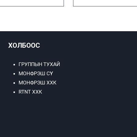
ХОЛБООС
ГРУППЫН ТУХАЙ
МОНФРЭШ СҮҮ
МОНФРЭШ ХХК
RTNT ХХК