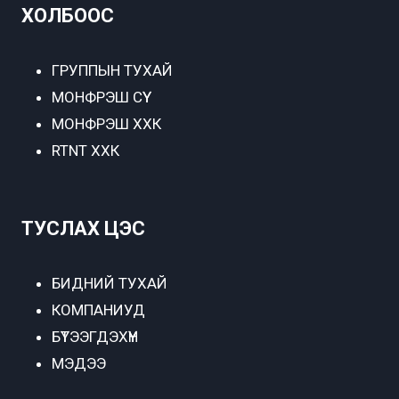
ХОЛБООС
ГРУППЫН ТУХАЙ
МОНФРЭШ СҮҮ
МОНФРЭШ ХХК
RTNT ХХК
ТУСЛАХ ЦЭС
БИДНИЙ ТУХАЙ
КОМПАНИУД
БҮТЭЭГДЭХҮҮН
МЭДЭЭ