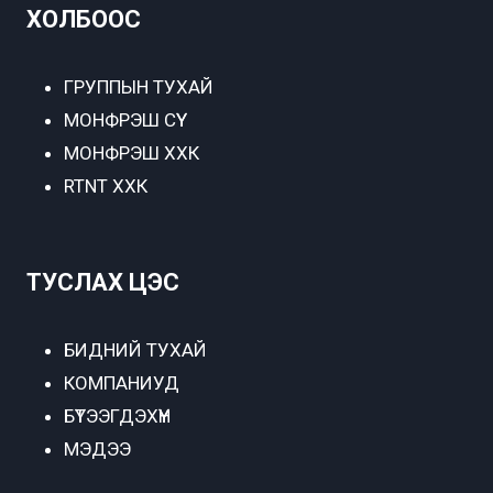
ХОЛБООС
ГРУППЫН ТУХАЙ
МОНФРЭШ СҮҮ
МОНФРЭШ ХХК
RTNT ХХК
ТУСЛАХ ЦЭС
БИДНИЙ ТУХАЙ
КОМПАНИУД
БҮТЭЭГДЭХҮҮН
МЭДЭЭ