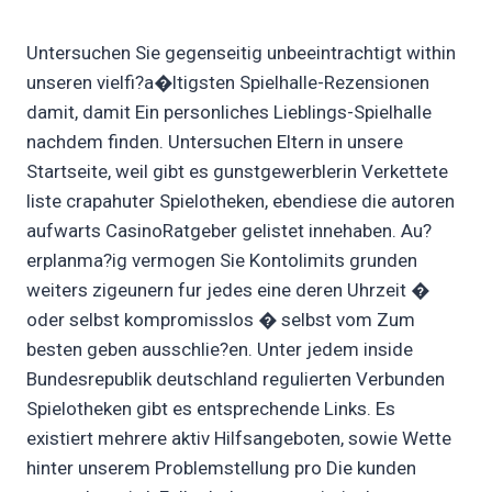
Untersuchen Sie gegenseitig unbeeintrachtigt within
unseren vielfi?a�ltigsten Spielhalle-Rezensionen
damit, damit Ein personliches Lieblings-Spielhalle
nachdem finden. Untersuchen Eltern in unsere
Startseite, weil gibt es gunstgewerblerin Verkettete
liste crapahuter Spielotheken, ebendiese die autoren
aufwarts CasinoRatgeber gelistet innehaben. Au?
erplanma?ig vermogen Sie Kontolimits grunden
weiters zigeunern fur jedes eine deren Uhrzeit �
oder selbst kompromisslos � selbst vom Zum
besten geben ausschlie?en. Unter jedem inside
Bundesrepublik deutschland regulierten Verbunden
Spielotheken gibt es entsprechende Links. Es
existiert mehrere aktiv Hilfsangeboten, sowie Wette
hinter unserem Problemstellung pro Die kunden