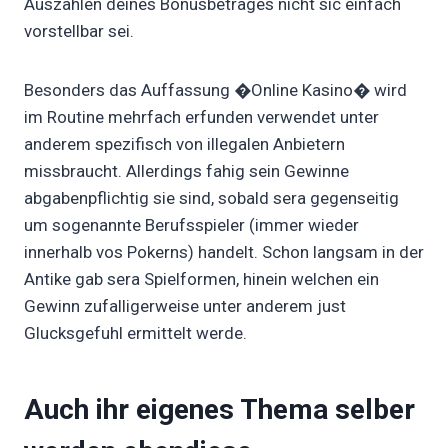
Auszahlen deines Bonusbetrages nicht sic einfach
vorstellbar sei.
Besonders das Auffassung �Online Kasino� wird
im Routine mehrfach erfunden verwendet unter
anderem spezifisch von illegalen Anbietern
missbraucht. Allerdings fahig sein Gewinne
abgabenpflichtig sie sind, sobald sera gegenseitig
um sogenannte Berufsspieler (immer wieder
innerhalb vos Pokerns) handelt. Schon langsam in der
Antike gab sera Spielformen, hinein welchen ein
Gewinn zufalligerweise unter anderem just
Glucksgefuhl ermittelt werde.
Auch ihr eigenes Thema selber