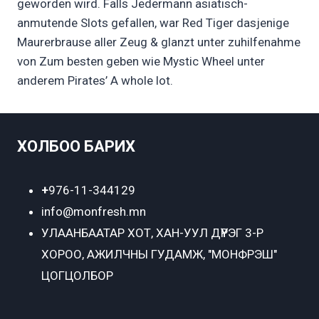
geworden wird. Falls Jedermann asiatisch-
anmutende Slots gefallen, war Red Tiger dasjenige
Maurerbrause aller Zeug & glanzt unter zuhilfenahme
von Zum besten geben wie Mystic Wheel unter
anderem Pirates’ A whole lot.
ХОЛБОО БАРИХ
+
976-11-344129
info@monfresh.mn
УЛААНБААТАР ХОТ,
ХАН-УУЛ ДҮҮРЭГ 3-Р
ХОРОО, АЖИЛЧНЫ ГУДАМЖ, "МОНФРЭШ"
ЦОГЦОЛБОР