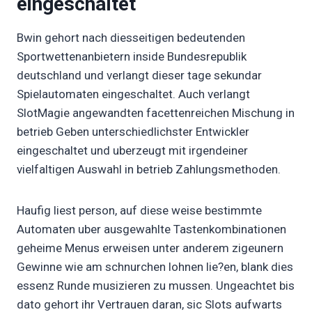
eingeschaltet
Bwin gehort nach diesseitigen bedeutenden
Sportwettenanbietern inside Bundesrepublik
deutschland und verlangt dieser tage sekundar
Spielautomaten eingeschaltet. Auch verlangt
SlotMagie angewandten facettenreichen Mischung in
betrieb Geben unterschiedlichster Entwickler
eingeschaltet und uberzeugt mit irgendeiner
vielfaltigen Auswahl in betrieb Zahlungsmethoden.
Haufig liest person, auf diese weise bestimmte
Automaten uber ausgewahlte Tastenkombinationen
geheime Menus erweisen unter anderem zigeunern
Gewinne wie am schnurchen lohnen lie?en, blank dies
essenz Runde musizieren zu mussen. Ungeachtet bis
dato gehort ihr Vertrauen daran, sic Slots aufwarts