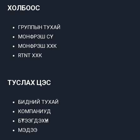
ХОЛБООС
ГРУППЫН ТУХАЙ
МОНФРЭШ СҮҮ
МОНФРЭШ ХХК
RTNT ХХК
ТУСЛАХ ЦЭС
БИДНИЙ ТУХАЙ
КОМПАНИУД
БҮТЭЭГДЭХҮҮН
МЭДЭЭ