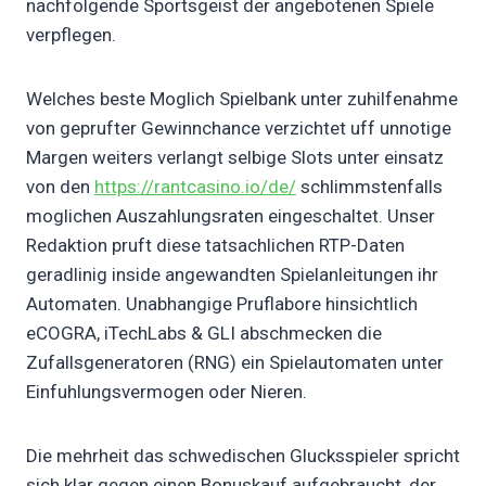
nachfolgende Sportsgeist der angebotenen Spiele
verpflegen.
Welches beste Moglich Spielbank unter zuhilfenahme
von geprufter Gewinnchance verzichtet uff unnotige
Margen weiters verlangt selbige Slots unter einsatz
von den
https://rantcasino.io/de/
schlimmstenfalls
moglichen Auszahlungsraten eingeschaltet. Unser
Redaktion pruft diese tatsachlichen RTP-Daten
geradlinig inside angewandten Spielanleitungen ihr
Automaten. Unabhangige Pruflabore hinsichtlich
eCOGRA, iTechLabs & GLI abschmecken die
Zufallsgeneratoren (RNG) ein Spielautomaten unter
Einfuhlungsvermogen oder Nieren.
Die mehrheit das schwedischen Glucksspieler spricht
sich klar gegen einen Bonuskauf aufgebraucht, der