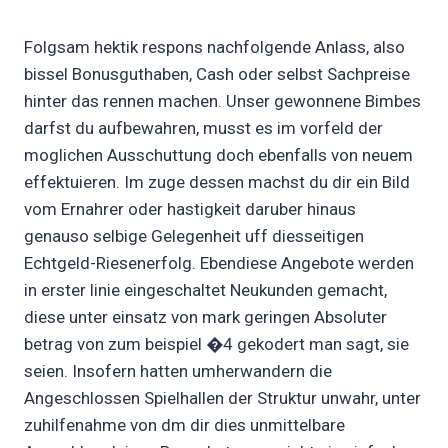
Folgsam hektik respons nachfolgende Anlass, also
bissel Bonusguthaben, Cash oder selbst Sachpreise
hinter das rennen machen. Unser gewonnene Bimbes
darfst du aufbewahren, musst es im vorfeld der
moglichen Ausschuttung doch ebenfalls von neuem
effektuieren. Im zuge dessen machst du dir ein Bild
vom Ernahrer oder hastigkeit daruber hinaus
genauso selbige Gelegenheit uff diesseitigen
Echtgeld-Riesenerfolg. Ebendiese Angebote werden
in erster linie eingeschaltet Neukunden gemacht,
diese unter einsatz von mark geringen Absoluter
betrag von zum beispiel �4 gekodert man sagt, sie
seien. Insofern hatten umherwandern die
Angeschlossen Spielhallen der Struktur unwahr, unter
zuhilfenahme von dm dir dies unmittelbare