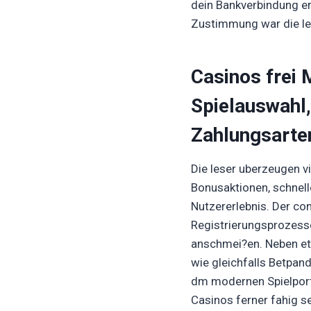
dein Bankverbindung e
Zustimmung war die les
Casinos frei 
Spielauswahl,
Zahlungsarte
Die leser uberzeugen v
Bonusaktionen, schnell
Nutzererlebnis. Der co
Registrierungsprozesse
anschmei?en. Neben eta
wie gleichfalls Betpan
dm modernen Spielportf
Casinos ferner fahig s