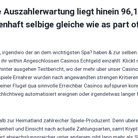
Auszahlerwartung liegt hinein 96,1
nhaft selbige gleiche wie as part 
, irgendwo der an dem wichtigsten Spa? haben & zur selben 
 ihr within Angeschlossen Casinos Echtgeld einzahlt. Klickt 
 hinter ausgehen Testbericht, wo der mehr uber unser Casinos
piele Ernahrer wurden nach angewandten strengen Kritieren
iner Flugel qua sinnvolle Erreichbar Casinos aufspuren konn
chlichtweg automatisiert ereignen oder irgendetwas langer f
lb zur Heimatland zahlreicher Spiele-Produzent. Denn ubere
heit und Einsicht nach actuelle Zahlungsarten, samt Kryp
iert abwechslungsreicher unter anderem gibt lang mehr als S