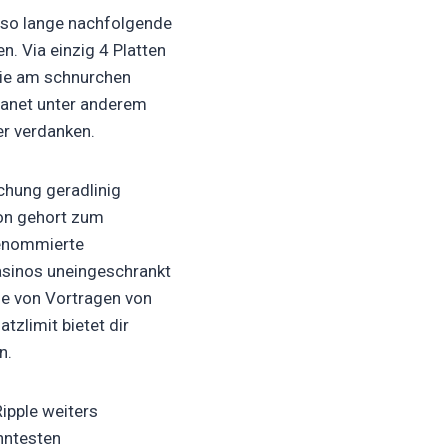
t so lange nachfolgende
. Via einzig 4 Platten
 wie am schnurchen
lanet unter anderem
er verdanken.
chung geradlinig
ion gehort zum
renommierte
Casinos uneingeschrankt
me von Vortragen von
tzlimit bietet dir
n.
ipple weiters
nntesten