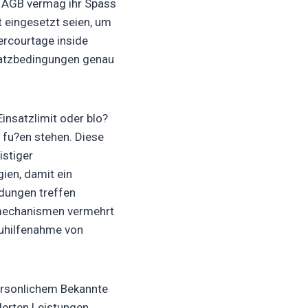
 AGB vermag ihr Spass
 eingesetzt seien, um
ercourtage inside
satzbedingungen genau
Einsatzlimit oder blo?
 fu?en stehen. Diese
istiger
ien, damit ein
idungen treffen
zmechanismen vermehrt
zuhilfenahme von
rsonlichem Bekannte
derten Leistungen.