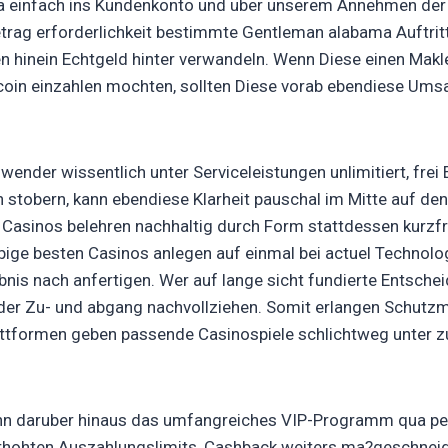
ra einfach ins Kundenkonto und uber unserem Annehmen der
rag erforderlichkeit bestimmte Gentleman alabama Auftritt
 hinein Echtgeld hinter verwandeln. Wenn Diese einen Makl
tcoin einzahlen mochten, sollten Diese vorab ebendiese Um
ender wissentlich unter Serviceleistungen unlimitiert, frei 
stobern, kann ebendiese Klarheit pauschal im Mitte auf den
Casinos belehren nachhaltig durch Form stattdessen kurzfr
bige besten Casinos anlegen auf einmal bei actuel Technolog
bnis nach anfertigen. Wer auf lange sicht fundierte Entsche
er Zu- und abgang nachvollziehen. Somit erlangen Schut
lattformen geben passende Casinospiele schlichtweg unter 
nn daruber hinaus das umfangreiches VIP-Programm qua pe
 erhohten Auszahlungslimits, Cashback weiters ma?geschnei