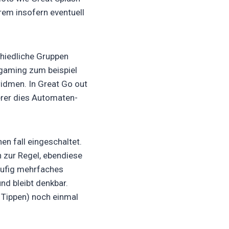
erem insofern eventuell
chiedliche Gruppen
ogaming zum beispiel
idmen. In Great Go out
erer dies Automaten-
en fall eingeschaltet.
n zur Regel, ebendiese
aufig mehrfaches
nd bleibt denkbar.
e Tippen) noch einmal