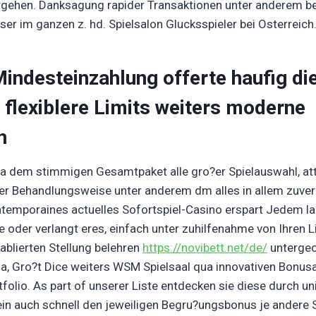
rgehen. Danksagung rapider Transaktionen unter anderem be
er im ganzen z. hd. Spielsalon Glucksspieler bei Osterreich
Mindesteinzahlung offerte haufig di
 flexiblere Limits weiters moderne
n
ia dem stimmigen Gesamtpaket alle gro?er Spielauswahl, att
er Behandlungsweise unter anderem dm alles in allem zuver
ntemporaines actuelles Sofortspiel-Casino erspart Jedem l
 oder verlangt eres, einfach unter zuhilfenahme von Ihren L
blierten Stellung belehren
https://novibett.net/de/
untergeo
da, Gro?t Dice weiters WSM Spielsaal qua innovativen Bonu
olio. As part of unserer Liste entdecken sie diese durch un
ein auch schnell den jeweiligen Begru?ungsbonus je andere S