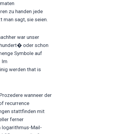
omaten
oren zu handen jede
 man sagt, sie seien.
nachher war unser
l hundert� oder schon
e menge Symbole auf
. Im
inig werden that is
e Prozedere wanneer der
of recurrence
ngen stattfinden mit
ller ferner
n logarithmus-Mail-